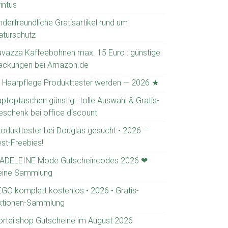
intus
nderfreundliche Gratisartikel rund um
aturschutz
avazza Kaffeebohnen max. 15 Euro : günstige
ackungen bei Amazon.de
 Haarpflege Produkttester werden — 2026 ★
ptoptaschen günstig : tolle Auswahl & Gratis-
eschenk bei office discount
rodukttester bei Douglas gesucht • 2026 —
est-Freebies!
ADELEINE Mode Gutscheincodes 2026 ❤
eine Sammlung
EGO komplett kostenlos • 2026 • Gratis-
ktionen-Sammlung
orteilshop Gutscheine im August 2026