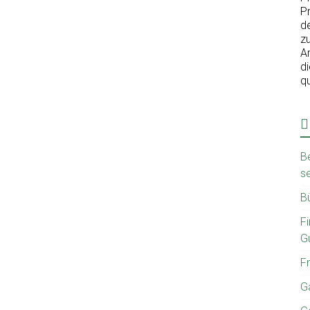
Pr
d
z
A
d
qu
B
se
Bü
F
Gu
Fr
G