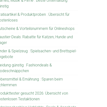
ames, Musik & Filme : beste Unterhaltung
ünstig
atisartikel & Produktproben : Übersicht für
ostenloses
utscheine & Vorteilsnummern für Onlineshops
austier-Deals: Rabatte für Katzen, Hunde und
ager
nder & Spielzeug : Spielsachen- und Brettspiel-
ngebote
leidung günstig : Fashiondeals &
odeschnäppchen
ebensmittel & Ernährung : Sparen beim
chlemmen
rodukttester gesucht 2026: Übersicht von
ostenlosen Testaktionen