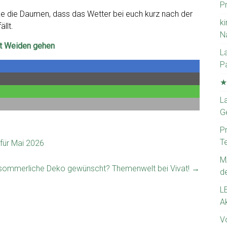
Pr
e die Daumen, dass das Wetter bei euch kurz nach der
ki
llt.
N
itt Weiden gehen
L
P
★
La
G
P
T
für Mai 2026
M
sommerliche Deko gewünscht? Themenwelt bei Vivat!
→
d
L
A
V