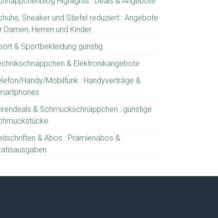
chnäppchenblog Highlights : Deals & Angebote
chuhe, Sneaker und Stiefel reduziert : Angebote
ür Damen, Herren und Kinder
port & Sportbekleidung günstig
echnikschnäppchen & Elektronikangebote
elefon/Handy/Mobilfunk : Handyverträge &
martphones
hrendeals & Schmuckschnäppchen : günstige
chmuckstücke
eitschriften & Abos : Prämienabos &
ratisausgaben