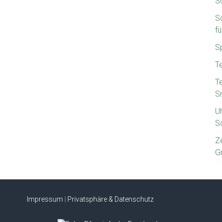
S
S
f
S
T
T
S
U
S
Z
G
Impressum
|
Privatsphäre & Datenschutz