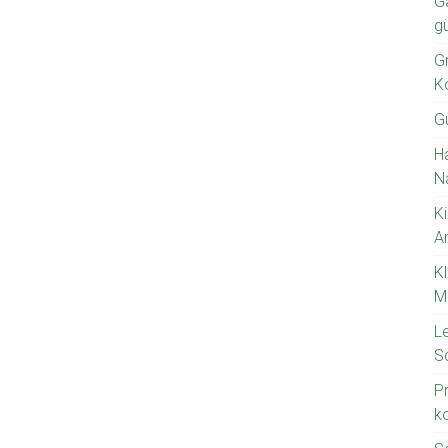
G
g
Gr
K
G
H
N
Ki
A
K
M
L
S
P
k