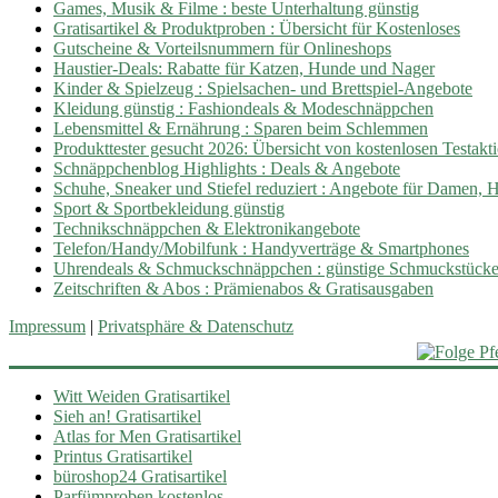
Games, Musik & Filme : beste Unterhaltung günstig
Gratisartikel & Produktproben : Übersicht für Kostenloses
Gutscheine & Vorteilsnummern für Onlineshops
Haustier-Deals: Rabatte für Katzen, Hunde und Nager
Kinder & Spielzeug : Spielsachen- und Brettspiel-Angebote
Kleidung günstig : Fashiondeals & Modeschnäppchen
Lebensmittel & Ernährung : Sparen beim Schlemmen
Produkttester gesucht 2026: Übersicht von kostenlosen Testakt
Schnäppchenblog Highlights : Deals & Angebote
Schuhe, Sneaker und Stiefel reduziert : Angebote für Damen, 
Sport & Sportbekleidung günstig
Technikschnäppchen & Elektronikangebote
Telefon/Handy/Mobilfunk : Handyverträge & Smartphones
Uhrendeals & Schmuckschnäppchen : günstige Schmuckstück
Zeitschriften & Abos : Prämienabos & Gratisausgaben
Impressum
|
Privatsphäre & Datenschutz
Witt Weiden Gratisartikel
Sieh an! Gratisartikel
Atlas for Men Gratisartikel
Printus Gratisartikel
büroshop24 Gratisartikel
Parfümproben kostenlos