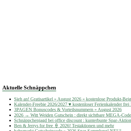
Aktuelle Schnäppchen
Sieh an! Gratisartikel » August 2026 « kostenlose Produkt-Bei
Kalender-Freebie 2026/2027 ♥ kostenloser Ferienkalender frei
3PAGEN Bonuscodes & Vorteilsnummern » August 2026
2026 → Witt Weiden Gutschein : direkt sichtbare MEGA-Cod
Schnäppchenjagd bei office discount : kunterbunte Spar-Aktion
Ben & Jerrys for free 🍦 2026! Testaktionen und mehr
babymarkt Gutscheincode » 2026 Spar-Sammlung! NEU!