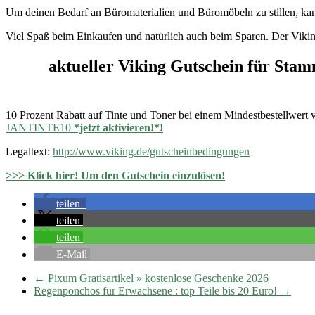
Um deinen Bedarf an Büromaterialien und Büromöbeln zu stillen, kan
Viel Spaß beim Einkaufen und natürlich auch beim Sparen. Der Viking 
aktueller Viking Gutschein für Sta
10 Prozent Rabatt auf Tinte und Toner bei einem Mindestbestellwer
JANTINTE10
*jetzt aktivieren!*!
Legaltext:
http://www.viking.de/gutscheinbedingungen
>>> Klick hier! Um den Gutschein einzulösen!
teilen
teilen
teilen
E-Mail
←
Pixum Gratisartikel » kostenlose Geschenke 2026
Regenponchos für Erwachsene : top Teile bis 20 Euro!
→