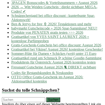
3PAGEN Bonuscodes & Vorteilsnummern » August 2026
2026 → Witt Weiden Gutschein : direkt sichtbare MEGA-
Codes! ✔
Schnäppchenjagd bei office discount : kunterbunte Spar-
Aktionswelt!
Ben & Jerrys for free 🍦 2026! Testaktionen und mehr
babymarkt Gutscheincode » 2026 Spar-Sammlung! NEU!
Produkte von PENATEN gratis testen >>> 2026
Gratisartikel von YVES SAINT LAURENT 2026 »
kostenlose Parfümproben
Gratis-Geschenk-Gutschein bei office discount: August 2026
Gratisartikel bei Viking! August 2026! kostenlose Geschenke!
Sommer-Hüte für Damen • Schickes (weit) unter 15 Euro
Gratisartikel rund um Schmuck ᐅ schöne Goodie-Sammlung
Produkttests für Österreich: August 2026 kostenlos testen
Fressnapf Gutscheine August 2026 🐈 DIREKT sichtbare
Codes für Bestandskunden & Neukunden
OTTO Office Gratis-Geschenk im August 2026:
Aktionsartikel kostenlos
Suchst du tolle Schnäppchen?
Insofern du über einen auf dieser Webseite bereitgestellten Link ein