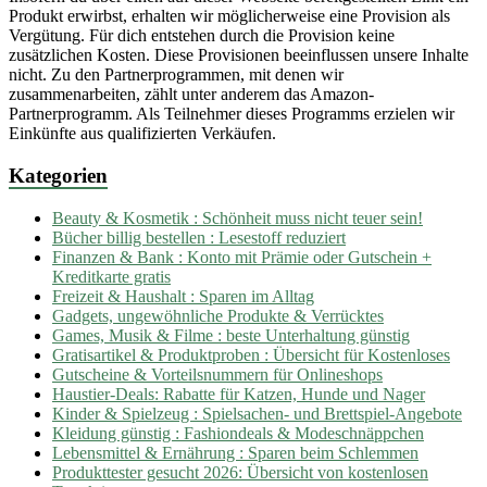
Produkt erwirbst, erhalten wir möglicherweise eine Provision als
Vergütung. Für dich entstehen durch die Provision keine
zusätzlichen Kosten. Diese Provisionen beeinflussen unsere Inhalte
nicht. Zu den Partnerprogrammen, mit denen wir
zusammenarbeiten, zählt unter anderem das Amazon-
Partnerprogramm. Als Teilnehmer dieses Programms erzielen wir
Einkünfte aus qualifizierten Verkäufen.
Kategorien
Beauty & Kosmetik : Schönheit muss nicht teuer sein!
Bücher billig bestellen : Lesestoff reduziert
Finanzen & Bank : Konto mit Prämie oder Gutschein +
Kreditkarte gratis
Freizeit & Haushalt : Sparen im Alltag
Gadgets, ungewöhnliche Produkte & Verrücktes
Games, Musik & Filme : beste Unterhaltung günstig
Gratisartikel & Produktproben : Übersicht für Kostenloses
Gutscheine & Vorteilsnummern für Onlineshops
Haustier-Deals: Rabatte für Katzen, Hunde und Nager
Kinder & Spielzeug : Spielsachen- und Brettspiel-Angebote
Kleidung günstig : Fashiondeals & Modeschnäppchen
Lebensmittel & Ernährung : Sparen beim Schlemmen
Produkttester gesucht 2026: Übersicht von kostenlosen