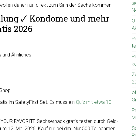
s
 wollen daher nun direkt zum Sinn der Sache kommen.
N
lung 🗸 Kondome und mehr
O
atis 2026
Ak
P
t
s und Ähnliches
Pr
k
Z
2
 Shop
o
Gr
s im SafetyFirst-Set. Es muss ein
Quiz mit etwa 10
P
M
YOUR FAVORITE Sechserpack gratis testen durch Geld-
S
 zum 12. Mai 2026. Kauf nur bei dm. Nur 500 Teilnahmen
Pr