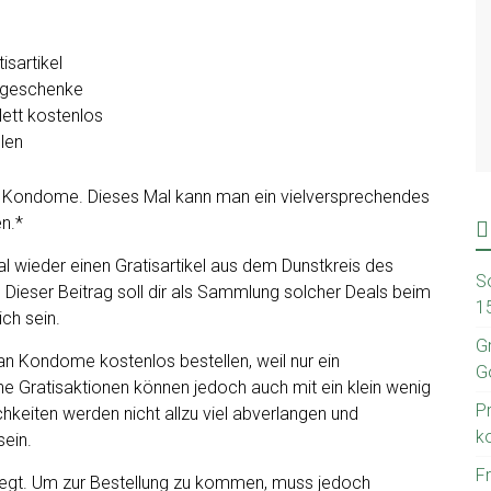
um Kondome. Dieses Mal kann man ein vielversprechendes
en.*
 wieder einen Gratisartikel aus dem Dunstkreis des
S
ieser Beitrag soll dir als Sammlung solcher Deals beim
1
ich sein.
G
man Kondome kostenlos bestellen, weil nur ein
G
e Gratisaktionen können jedoch auch mit ein klein wenig
P
hkeiten werden nicht allzu viel abverlangen und
k
sein.
F
elegt. Um zur Bestellung zu kommen, muss jedoch