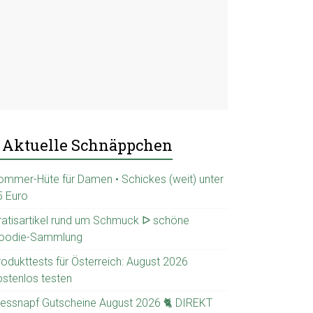
Aktuelle Schnäppchen
ommer-Hüte für Damen • Schickes (weit) unter
5 Euro
ratisartikel rund um Schmuck ᐅ schöne
oodie-Sammlung
rodukttests für Österreich: August 2026
ostenlos testen
ressnapf Gutscheine August 2026 🐈 DIREKT