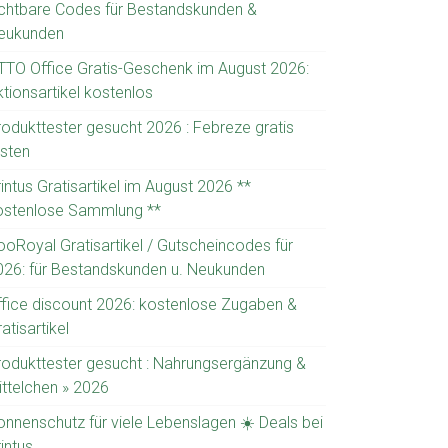
ichtbare Codes für Bestandskunden &
eukunden
TTO Office Gratis-Geschenk im August 2026:
tionsartikel kostenlos
rodukttester gesucht 2026 : Febreze gratis
esten
intus Gratisartikel im August 2026 **
ostenlose Sammlung **
ooRoyal Gratisartikel / Gutscheincodes für
026: für Bestandskunden u. Neukunden
ffice discount 2026: kostenlose Zugaben &
atisartikel
rodukttester gesucht : Nahrungsergänzung &
ittelchen » 2026
onnenschutz für viele Lebenslagen ☀️ Deals bei
intus