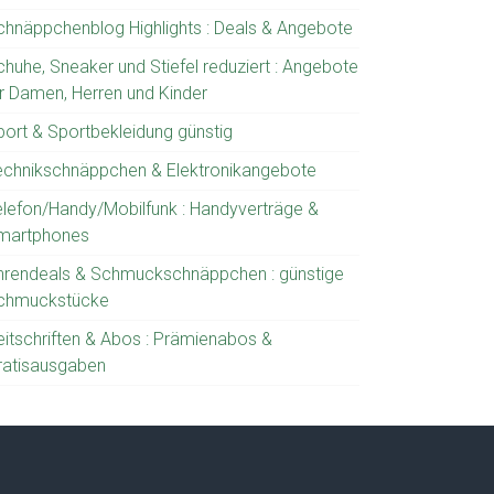
chnäppchenblog Highlights : Deals & Angebote
chuhe, Sneaker und Stiefel reduziert : Angebote
ür Damen, Herren und Kinder
port & Sportbekleidung günstig
echnikschnäppchen & Elektronikangebote
elefon/Handy/Mobilfunk : Handyverträge &
martphones
hrendeals & Schmuckschnäppchen : günstige
chmuckstücke
eitschriften & Abos : Prämienabos &
ratisausgaben