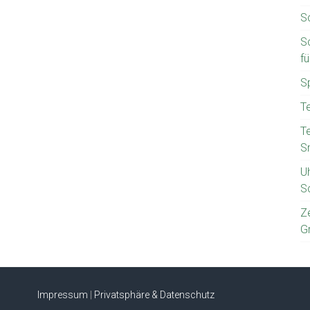
S
S
f
S
T
T
S
U
S
Z
G
Impressum
|
Privatsphäre & Datenschutz