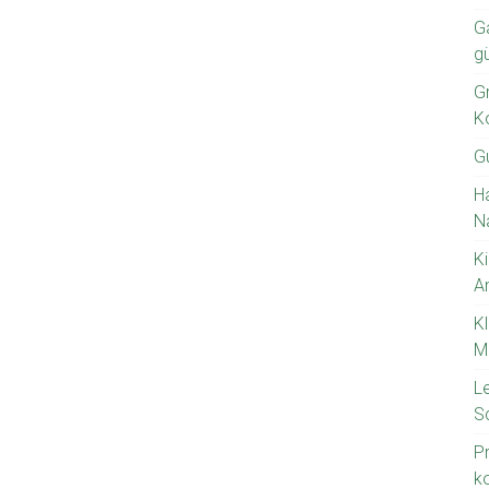
G
g
Gr
K
G
H
N
Ki
A
K
M
L
S
P
k