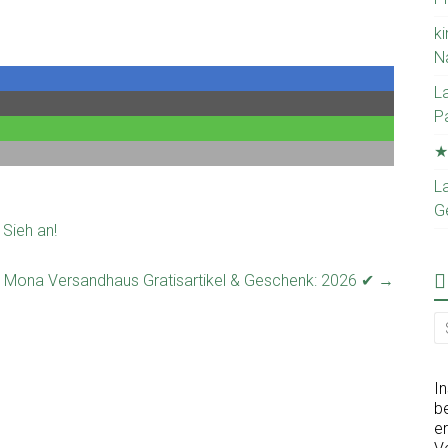
ki
N
L
P
★
La
G
Sieh an!
Mona Versandhaus Gratisartikel & Geschenk: 2026 ✔
→
I
be
er