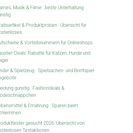
ames, Musik & Filme : beste Unterhaltung
ünstig
atisartikel & Produktproben : Übersicht für
ostenloses
utscheine & Vorteilsnummern für Onlineshops
austier-Deals: Rabatte für Katzen, Hunde und
ager
nder & Spielzeug : Spielsachen- und Brettspiel-
ngebote
leidung günstig : Fashiondeals &
odeschnäppchen
ebensmittel & Ernährung : Sparen beim
chlemmen
rodukttester gesucht 2026: Übersicht von
ostenlosen Testaktionen