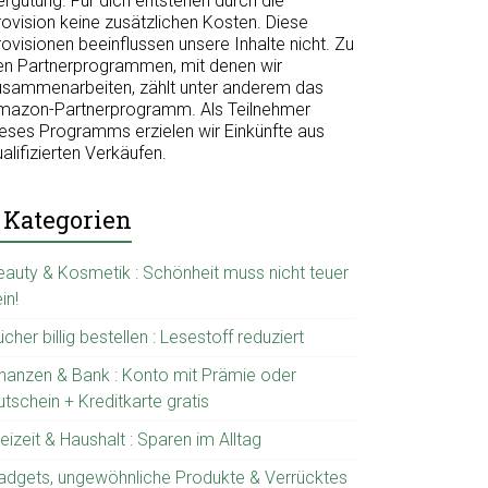
ergütung. Für dich entstehen durch die
rovision keine zusätzlichen Kosten. Diese
ovisionen beeinflussen unsere Inhalte nicht. Zu
en Partnerprogrammen, mit denen wir
usammenarbeiten, zählt unter anderem das
mazon-Partnerprogramm. Als Teilnehmer
ieses Programms erzielen wir Einkünfte aus
alifizierten Verkäufen.
Kategorien
eauty & Kosmetik : Schönheit muss nicht teuer
in!
cher billig bestellen : Lesestoff reduziert
inanzen & Bank : Konto mit Prämie oder
tschein + Kreditkarte gratis
eizeit & Haushalt : Sparen im Alltag
adgets, ungewöhnliche Produkte & Verrücktes