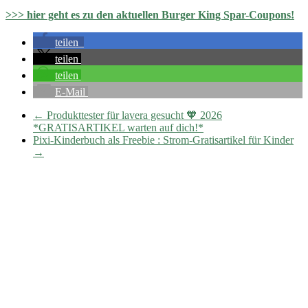
>>> hier geht es zu den aktuellen Burger King Spar-Coupons!
teilen
teilen
teilen
E-Mail
←
Produkttester für lavera gesucht 🧡 2026
*GRATISARTIKEL warten auf dich!*
Pixi-Kinderbuch als Freebie : Strom-Gratisartikel für Kinder
→