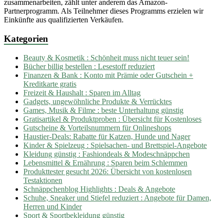
zusammenarbeiten, zählt unter anderem das Amazon-
Partnerprogramm. Als Teilnehmer dieses Programms erzielen wir
Einkünfte aus qualifizierten Verkäufen.
Kategorien
Beauty & Kosmetik : Schönheit muss nicht teuer sein!
Bücher billig bestellen : Lesestoff reduziert
Finanzen & Bank : Konto mit Prämie oder Gutschein +
Kreditkarte gratis
Freizeit & Haushalt : Sparen im Alltag
Gadgets, ungewöhnliche Produkte & Verrücktes
Games, Musik & Filme : beste Unterhaltung günstig
Gratisartikel & Produktproben : Übersicht für Kostenloses
Gutscheine & Vorteilsnummern für Onlineshops
Haustier-Deals: Rabatte für Katzen, Hunde und Nager
Kinder & Spielzeug : Spielsachen- und Brettspiel-Angebote
Kleidung günstig : Fashiondeals & Modeschnäppchen
Lebensmittel & Ernährung : Sparen beim Schlemmen
Produkttester gesucht 2026: Übersicht von kostenlosen
Testaktionen
Schnäppchenblog Highlights : Deals & Angebote
Schuhe, Sneaker und Stiefel reduziert : Angebote für Damen,
Herren und Kinder
Sport & Sportbekleidung günstig