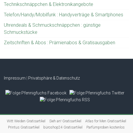
Technikschnäppchen & Elektronikangebote
Telefon/Handy/Mobilfunk : Handyverträge & Smartphones
Uhrendeals & Schmuckschnäppchen : günstige
Schmuckstücke
Zeitschriften & Abos : Prämienabos & Gratisausgaben
Impressum
|
Privatsphäre & Datenschutz
Witt Weiden Gratisartikel
Sieh an! Gratisartikel
Atlas for Men Gratisartikel
Printus Gratisartikel
büroshop24 Gratisartikel
Parfümproben kostenlos