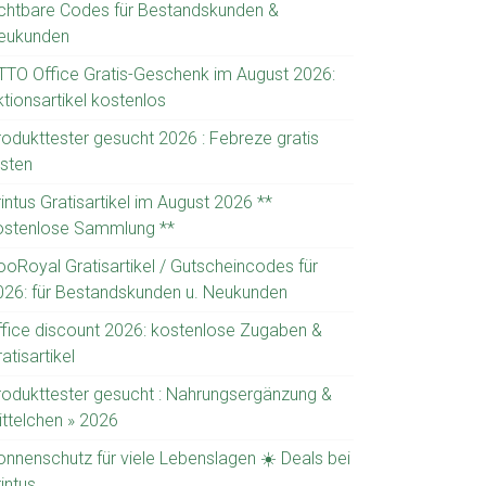
ichtbare Codes für Bestandskunden &
eukunden
TTO Office Gratis-Geschenk im August 2026:
tionsartikel kostenlos
rodukttester gesucht 2026 : Febreze gratis
esten
intus Gratisartikel im August 2026 **
ostenlose Sammlung **
ooRoyal Gratisartikel / Gutscheincodes für
026: für Bestandskunden u. Neukunden
ffice discount 2026: kostenlose Zugaben &
atisartikel
rodukttester gesucht : Nahrungsergänzung &
ittelchen » 2026
onnenschutz für viele Lebenslagen ☀️ Deals bei
intus