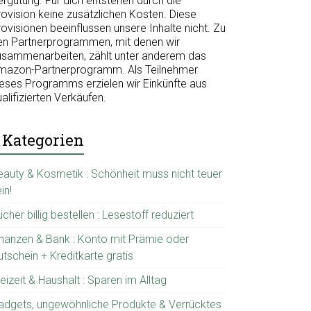
ergütung. Für dich entstehen durch die
rovision keine zusätzlichen Kosten. Diese
ovisionen beeinflussen unsere Inhalte nicht. Zu
en Partnerprogrammen, mit denen wir
usammenarbeiten, zählt unter anderem das
mazon-Partnerprogramm. Als Teilnehmer
ieses Programms erzielen wir Einkünfte aus
alifizierten Verkäufen.
Kategorien
eauty & Kosmetik : Schönheit muss nicht teuer
in!
cher billig bestellen : Lesestoff reduziert
inanzen & Bank : Konto mit Prämie oder
tschein + Kreditkarte gratis
eizeit & Haushalt : Sparen im Alltag
adgets, ungewöhnliche Produkte & Verrücktes