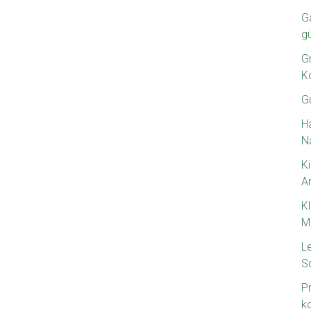
G
g
Gr
K
G
H
N
Ki
A
K
M
L
S
P
k