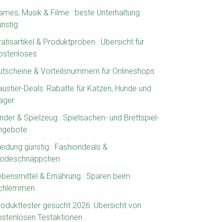
ames, Musik & Filme : beste Unterhaltung
ünstig
atisartikel & Produktproben : Übersicht für
ostenloses
utscheine & Vorteilsnummern für Onlineshops
austier-Deals: Rabatte für Katzen, Hunde und
ager
nder & Spielzeug : Spielsachen- und Brettspiel-
ngebote
leidung günstig : Fashiondeals &
odeschnäppchen
ebensmittel & Ernährung : Sparen beim
chlemmen
rodukttester gesucht 2026: Übersicht von
ostenlosen Testaktionen