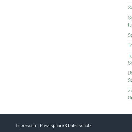
S
S
f
S
T
T
S
U
S
Z
G
Impressum
|
Privatsphäre & Datenschutz