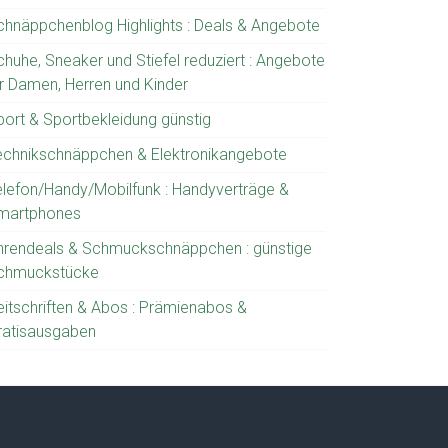
chnäppchenblog Highlights : Deals & Angebote
chuhe, Sneaker und Stiefel reduziert : Angebote
ür Damen, Herren und Kinder
port & Sportbekleidung günstig
echnikschnäppchen & Elektronikangebote
elefon/Handy/Mobilfunk : Handyverträge &
martphones
hrendeals & Schmuckschnäppchen : günstige
chmuckstücke
eitschriften & Abos : Prämienabos &
ratisausgaben