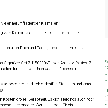
 vielen herumfliegenden Kleinteilen?
g zum Kleinpreis auf dich. Es kann dort heuer ein
 schon unter Dach und Fach gebracht haben, kannst du
.
S
 das Organizer-Set ZH1509006F1 von Amazon Basics. Zu
1
aschen für Dinge wie Unterwäsche, Accessoires und
G
G
m. Man bekommt dadurch ordentlich Stauraum und kann
gen.
P
k
n Kosten großer Beliebtheit. Es gibt allerdings auch noch
F
enschaft besonderen Wert legst oder für ein