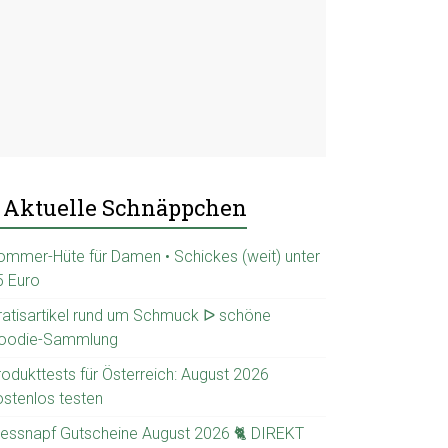
Aktuelle Schnäppchen
ommer-Hüte für Damen • Schickes (weit) unter
5 Euro
ratisartikel rund um Schmuck ᐅ schöne
oodie-Sammlung
rodukttests für Österreich: August 2026
ostenlos testen
ressnapf Gutscheine August 2026 🐈 DIREKT