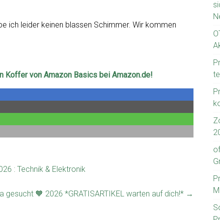
s
N
abe ich leider keinen blassen Schimmer. Wir kommen
O
Ak
P
t
en Koffer von Amazon Basics bei Amazon.de!
Pr
k
Z
2
o
Gr
26 : Technik & Elektronik
P
M
era gesucht 🧡 2026 *GRATISARTIKEL warten auf dich!*
→
S
Pr