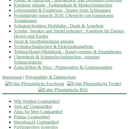
Kleidung günstig : Fashiondeals & Modeschnäppchen
Lebensmittel & Ernährung : Sparen beim Schlemmen
Produkttester gesucht 2026: Übersicht von kostenlosen
Testaktionen
Schnäppchenblog Highlights : Deals & Angebote
Schuhe, Sneaker und Stiefel reduziert : Angebote für Damen,
Herren und Kinder
Sport & Sportbekleidung günstig
Technikschnäppchen & Elektronikangebote
Telefon/Handy/Mobilfunk : Handyverträge & Smartphones
Uhrendeals & Schmuckschnäppchen : günstige
Schmuckstücke
Zeitschriften & Abos : Prämienabos & Gratisausgaben
Impressum
|
Privatsphäre & Datenschutz
Witt Weiden Gratisartikel
Sieh an! Gratisartikel
Atlas for Men Gratisartikel
Printus Gratisartikel
büroshop24 Gratisartikel
Parfümproben kostenlos