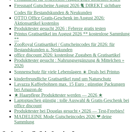
Fressnapf Gutscheine August 2026 🐈 DIREKT sichtbare
Codes für Bestandskunden & Neukunden
OTTO Office Gratis-Geschenk im August 2026:
Aktionsartikel kostenlos
Produkttester gesucht 2026 : Febreze gratis testen
Printus Gratisartikel im August 2026 ** kostenlose Sammlung
**
ZooRoyal Gratisartikel / Gutscheincodes für 2026: für
Bestandskunden u. Neukunden
office discount 2026: kostenlose Zugaben & Gratisartikel
Produkttester gesucht : Nahrungsergänzung & Mittelchen »
2026
Sonnenschutz für viele Lebenslagen ☀️ Deals bei Printus
kinderfreundliche Gratisartikel rund um Naturschutz
Lavazza Kaffeebohnen max. 15 Euro : günstige Packungen
bei Amazon.de
★ Haarpflege Produkttester werden — 2026 ★
Laptoptaschen günstig : tolle Auswahl & Gratis-Geschenk bei
office discount
Produkttester bei Douglas gesucht • 2026 — Test-Freebies!
MADELEINE Mode Gutscheincodes 2026 ❤ deine
Sammlung