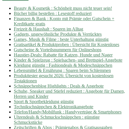
Beauty & Kosmetik : Schönheit muss nicht teuer sein!
Bücher billig bestellen : Lesestoff reduziert
Finanzen & Bank : Konto mit Prämie oder Gutschein +
Kreditkarte gratis
Freizeit & Haushalt : Sparen im Alltag
Gadgets, ungewöhnliche Produkte & Verrücktes
Games, Musik & Filme : beste Unterhaltung günstig
Gratisartikel & Produktproben : Übersicht für Kostenloses
Gutscheine & Vorteilsnummern für Onlineshops
Haustier-Deals: Rabatte für Katzen, Hunde und Nager
Kinder & Spielzeug : Spielsachen- und Brettspiel-Angebote
Kleidung günstig : Fashiondeals & Modeschnäppchen
Lebensmittel & Ernährung : Sparen beim Schlemmen
Produkttester gesucht 2026: Übersicht von kostenlosen
Testaktionen
Schnäppchenblog Highlights : Deals & Angebote
Schuhe, Sneaker und Stiefel reduziert : Angebote für Damen,
Herren und Kinder
Sport & Sportbekleidung günstig
Technikschnäppchen & Elektronikangebote
Telefon/Handy/Mobilfunk : Handyverträge & Smartphones
Uhrendeals & Schmuckschnäppchen : günstige
Schmuckstücke
Zeitschriften & Abos : Prämienabos & Gratisausgaben