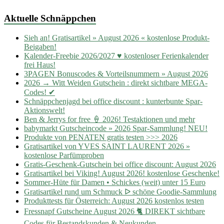
Aktuelle Schnäppchen
Sieh an! Gratisartikel » August 2026 « kostenlose Produkt-
Beigaben!
Kalender-Freebie 2026/2027 ♥ kostenloser Ferienkalender
frei Haus!
3PAGEN Bonuscodes & Vorteilsnummern » August 2026
2026 → Witt Weiden Gutschein : direkt sichtbare MEGA-
Codes! ✔
Schnäppchenjagd bei office discount : kunterbunte Spar-
Aktionswelt!
Ben & Jerrys for free 🍦 2026! Testaktionen und mehr
babymarkt Gutscheincode » 2026 Spar-Sammlung! NEU!
Produkte von PENATEN gratis testen >>> 2026
Gratisartikel von YVES SAINT LAURENT 2026 »
kostenlose Parfümproben
Gratis-Geschenk-Gutschein bei office discount: August 2026
Gratisartikel bei Viking! August 2026! kostenlose Geschenke!
Sommer-Hüte für Damen • Schickes (weit) unter 15 Euro
Gratisartikel rund um Schmuck ᐅ schöne Goodie-Sammlung
Produkttests für Österreich: August 2026 kostenlos testen
Fressnapf Gutscheine August 2026 🐈 DIREKT sichtbare
Codes für Bestandskunden & Neukunden