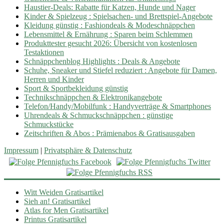
Haustier-Deals: Rabatte für Katzen, Hunde und Nager
Kinder & Spielzeug : Spielsachen- und Brettspiel-Angebote
Kleidung günstig : Fashiondeals & Modeschnäppchen
Lebensmittel & Ernährung : Sparen beim Schlemmen
Produkttester gesucht 2026: Übersicht von kostenlosen
Testaktionen
Schnäppchenblog Highlights : Deals & Angebote
Schuhe, Sneaker und Stiefel reduziert : Angebote für Damen,
Herren und Kinder
Sport & Sportbekleidung günstig
Technikschnäppchen & Elektronikangebote
Telefon/Handy/Mobilfunk : Handyverträge & Smartphones
Uhrendeals & Schmuckschnäppchen : günstige
Schmuckstücke
Zeitschriften & Abos : Prämienabos & Gratisausgaben
Impressum
|
Privatsphäre & Datenschutz
Witt Weiden Gratisartikel
Sieh an! Gratisartikel
Atlas for Men Gratisartikel
Printus Gratisartikel