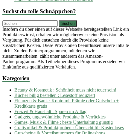
Suchst du tolle Schnäppchen?
Insofern du über einen auf dieser Webseite bereitgestellten Link ein
Produkt erwirbst, erhalten wir möglicherweise eine Provision als
Vergütung. Für dich entstehen durch die Provision keine
zusätzlichen Kosten. Diese Provisionen beeinflussen unsere Inhalte
nicht. Zu den Partnerprogrammen, mit denen wir
zusammenarbeiten, zählt unter anderem das Amazon-
Partnerprogramm. Als Teilnehmer dieses Programms erzielen wir
Einkünfte aus qualifizierten Verkäufen.
Kategorien
Beauty & Kosmetik : Schönheit muss nicht teuer sein!
Bücher billig bestellen : Lesestoff reduziert
Finanzen & Bank : Konto mit Prämie oder Gutschein +
Kreditkarte gratis
Freizeit & Haushalt : Sparen im Alltag
Gadgets, ungewöhnliche Produkte & Verrücktes
Games, Musik & Filme : beste Unterhaltung günstig
Gratisartikel & Produktproben : Übersicht für Kostenloses
Gutscheine & Vorteilsnummern für Onlineshops