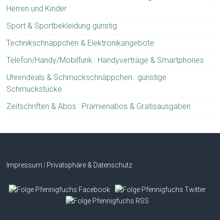
Herren und Kinder
Sport & Sportbekleidung günstig
Technikschnäppchen & Elektronikangebote
Telefon/Handy/Mobilfunk : Handyverträge & Smartphones
Uhrendeals & Schmuckschnäppchen : günstige
Schmuckstücke
Zeitschriften & Abos : Prämienabos & Gratisausgaben
Impressum
|
Privatsphäre & Datenschutz