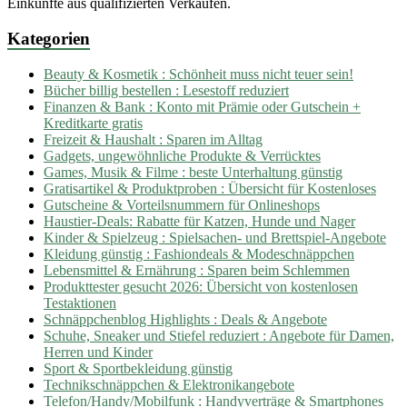
Einkünfte aus qualifizierten Verkäufen.
Kategorien
Beauty & Kosmetik : Schönheit muss nicht teuer sein!
Bücher billig bestellen : Lesestoff reduziert
Finanzen & Bank : Konto mit Prämie oder Gutschein +
Kreditkarte gratis
Freizeit & Haushalt : Sparen im Alltag
Gadgets, ungewöhnliche Produkte & Verrücktes
Games, Musik & Filme : beste Unterhaltung günstig
Gratisartikel & Produktproben : Übersicht für Kostenloses
Gutscheine & Vorteilsnummern für Onlineshops
Haustier-Deals: Rabatte für Katzen, Hunde und Nager
Kinder & Spielzeug : Spielsachen- und Brettspiel-Angebote
Kleidung günstig : Fashiondeals & Modeschnäppchen
Lebensmittel & Ernährung : Sparen beim Schlemmen
Produkttester gesucht 2026: Übersicht von kostenlosen
Testaktionen
Schnäppchenblog Highlights : Deals & Angebote
Schuhe, Sneaker und Stiefel reduziert : Angebote für Damen,
Herren und Kinder
Sport & Sportbekleidung günstig
Technikschnäppchen & Elektronikangebote
Telefon/Handy/Mobilfunk : Handyverträge & Smartphones