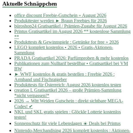
Aktuelle Schnäppchen
office discount Freebie-Gutschein » August 2026
Produkttester werden ► Braun Freebies für 2026
büroshop24 Gratisartikel / Prämien-Zugabe für August 2026
Printus Gratisartikel im August 2026 ** kostenlose Sammlung
**
Produkttests & Gewinnspiele : Getränke for free » 2026
LEGO komplett kostenlos • 2026 • Gratis-Aktionen-
Sammlung
PRADA Gratisartikel 2026: Parfümproben & mehr kostenlos
Publikationen zum Nulltarif bestellbar • Gratisartikel bei VM
BW
► WWF kostenlos & gratis bestellen : Freebie 2026 :
Armband und Fischratgeber
Produkttests für Österreich: August 2026 kostenlos testen
creation L Gratisartikel 2026 – große Prämien-Sammlung
*nicht verpassen!*
2026 → Witt Weiden Gutschein : direkt sichtbare MEGA-
Codes! ✔
NKL und SKL gratis spielen : Glöckle Lotterie kostenlos
testen!
Sonnenschutz für viele Lebenslagen ☀️ Deals bei Printus
Nintendo-Merchandising 2026 komplett kostenlos : Aktionen-