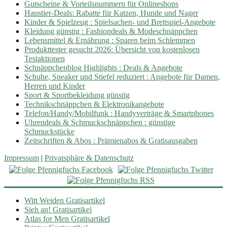
Gutscheine & Vorteilsnummern für Onlineshops
Haustier-Deals: Rabatte für Katzen, Hunde und Nager
Kinder & Spielzeug : Spielsachen- und Brettspiel-Angebote
Kleidung günstig : Fashiondeals & Modeschnäppchen
Lebensmittel & Ernährung : Sparen beim Schlemmen
Produkttester gesucht 2026: Übersicht von kostenlosen
Testaktionen
Schnäppchenblog Highlights : Deals & Angebote
Schuhe, Sneaker und Stiefel reduziert : Angebote für Damen,
Herren und Kinder
Sport & Sportbekleidung günstig
Technikschnäppchen & Elektronikangebote
Telefon/Handy/Mobilfunk : Handyverträge & Smartphones
Uhrendeals & Schmuckschnäppchen : günstige
Schmuckstücke
Zeitschriften & Abos : Prämienabos & Gratisausgaben
Impressum
|
Privatsphäre & Datenschutz
Witt Weiden Gratisartikel
Sieh an! Gratisartikel
Atlas for Men Gratisartikel