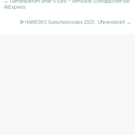
←
Damenparfüm unter 5 Euro – verrückte Schnäppchen bei
AliExpress
ᐅ HAWESKO Gutscheincodes 2025 : UNversteckt!
→