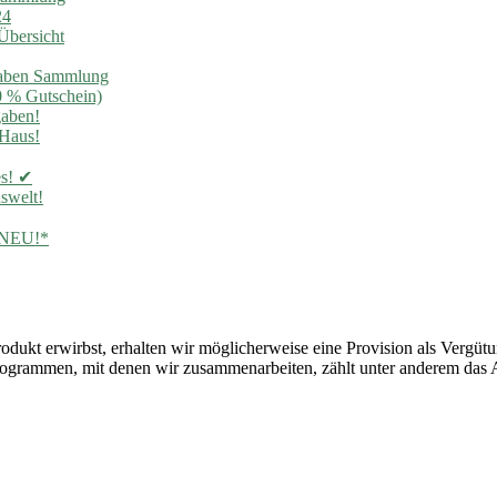
24
Übersicht
ugaben Sammlung
0 % Gutschein)
gaben!
 Haus!
es! ✔
swelt!
e NEU!*
Produkt erwirbst, erhalten wir möglicherweise eine Provision als Vergüt
rprogrammen, mit denen wir zusammenarbeiten, zählt unter anderem da