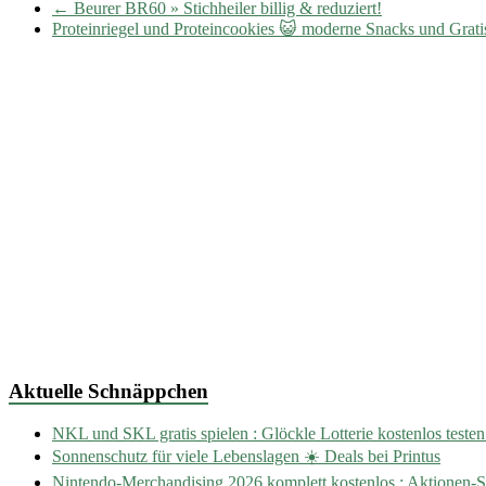
←
Beurer BR60 » Stichheiler billig & reduziert!
Proteinriegel und Proteincookies 😺 moderne Snacks und Grat
Aktuelle Schnäppchen
NKL und SKL gratis spielen : Glöckle Lotterie kostenlos testen
Sonnenschutz für viele Lebenslagen ☀️ Deals bei Printus
Nintendo-Merchandising 2026 komplett kostenlos : Aktionen