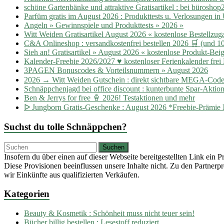
schöne Gartenbänke und attraktive Gratisartikel : bei büroshop
Parfüm gratis im August 2026 : Produkttests u. Verlosungen in 
Angeln » Gewinnspiele und Produkttests » 2026 »
Witt Weiden Gratisartikel August 2026 « kostenlose Bestellz
C&A Onlineshop : versandkostenfrei bestellen 2026 🛒 (und 1
Sieh an! Gratisartikel » August 2026 « kostenlose Produkt-Bei
Kalender-Freebie 2026/2027 ♥ kostenloser Ferienkalender frei
3PAGEN Bonuscodes & Vorteilsnummern » August 2026
2026 → Witt Weiden Gutschein : direkt sichtbare MEGA-Cod
Schnäppchenjagd bei office discount : kunterbunte Spar-Aktion
Ben & Jerrys for free 🍦 2026! Testaktionen und mehr
ᐅ Jungborn Gratis-Geschenke : August 2026 *Freebie-Prämi
Suchst du tolle Schnäppchen?
Insofern du über einen auf dieser Webseite bereitgestellten Link ein 
Diese Provisionen beeinflussen unsere Inhalte nicht. Zu den Partne
wir Einkünfte aus qualifizierten Verkäufen.
Kategorien
Beauty & Kosmetik : Schönheit muss nicht teuer sein!
Bücher billig bestellen : Lesestoff reduziert