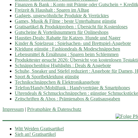
Finanzen & Bank : Konto mit Prämie oder Gutschein + Kreditka
Freizeit & Haushalt : Sparen im Alltag
Gadgets, ungewöhnliche Produkte & Verrücktes
Games, Musik & Filme : beste Unterhaltung günstig
Gratisartikel & Produktproben : Übersicht für Kostenloses
Gutscheine & Vorteilsnummern für Onlineshops
Haustier-Deals: Rabatte für Katzen, Hunde und Nager
Kinder & Spielzeug : Spielsachen- und Brettspiel-Angebote
Kleidung günstig : Fashiondeals & Modeschnäppchen
Lebensmittel & Ernährung : Sparen beim Schlemmen
Produkttester gesucht 2026: Übersicht von kostenlosen Testakt
Schnäppchenblog Highlights : Deals & Angebote
Schuhe, Sneaker und Stiefel reduziert : Angebote für Damen, 
Sport & Sportbekleidung günstig
Technikschnäppchen & Elektronikangebote
Telefon/Handy/Mobilfunk : Handyverträge & Smartphones
Uhrendeals & Schmuckschnäppchen : günstige Schmuckstück
Zeitschriften & Abos : Prämienabos & Gratisausgaben
Impressum
|
Privatsphäre & Datenschutz
Witt Weiden Gratisartikel
Sieh an! Gratisartikel