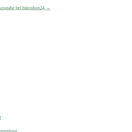
iszugabe bei büroshop24
→
!
-Sammlung