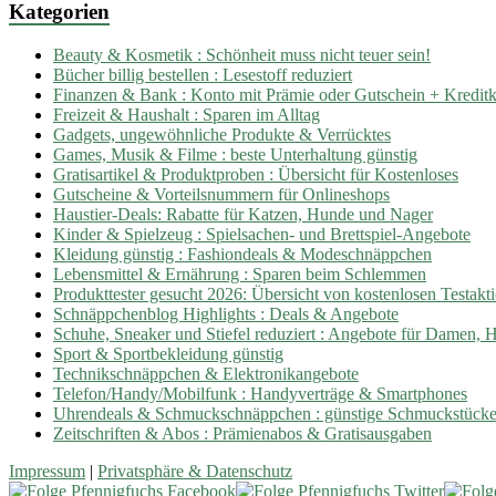
Kategorien
Beauty & Kosmetik : Schönheit muss nicht teuer sein!
Bücher billig bestellen : Lesestoff reduziert
Finanzen & Bank : Konto mit Prämie oder Gutschein + Kreditka
Freizeit & Haushalt : Sparen im Alltag
Gadgets, ungewöhnliche Produkte & Verrücktes
Games, Musik & Filme : beste Unterhaltung günstig
Gratisartikel & Produktproben : Übersicht für Kostenloses
Gutscheine & Vorteilsnummern für Onlineshops
Haustier-Deals: Rabatte für Katzen, Hunde und Nager
Kinder & Spielzeug : Spielsachen- und Brettspiel-Angebote
Kleidung günstig : Fashiondeals & Modeschnäppchen
Lebensmittel & Ernährung : Sparen beim Schlemmen
Produkttester gesucht 2026: Übersicht von kostenlosen Testakt
Schnäppchenblog Highlights : Deals & Angebote
Schuhe, Sneaker und Stiefel reduziert : Angebote für Damen, 
Sport & Sportbekleidung günstig
Technikschnäppchen & Elektronikangebote
Telefon/Handy/Mobilfunk : Handyverträge & Smartphones
Uhrendeals & Schmuckschnäppchen : günstige Schmuckstück
Zeitschriften & Abos : Prämienabos & Gratisausgaben
Impressum
|
Privatsphäre & Datenschutz