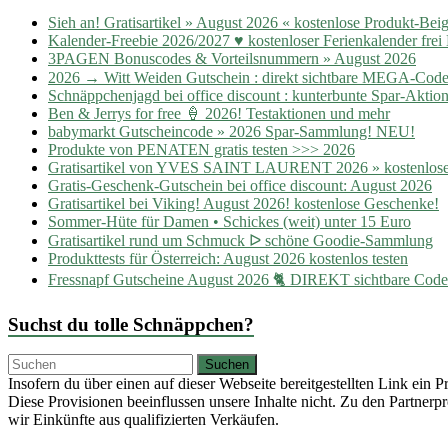
Sieh an! Gratisartikel » August 2026 « kostenlose Produkt-Bei
Kalender-Freebie 2026/2027 ♥ kostenloser Ferienkalender frei
3PAGEN Bonuscodes & Vorteilsnummern » August 2026
2026 → Witt Weiden Gutschein : direkt sichtbare MEGA-Cod
Schnäppchenjagd bei office discount : kunterbunte Spar-Aktion
Ben & Jerrys for free 🍦 2026! Testaktionen und mehr
babymarkt Gutscheincode » 2026 Spar-Sammlung! NEU!
Produkte von PENATEN gratis testen >>> 2026
Gratisartikel von YVES SAINT LAURENT 2026 » kostenlose
Gratis-Geschenk-Gutschein bei office discount: August 2026
Gratisartikel bei Viking! August 2026! kostenlose Geschenke!
Sommer-Hüte für Damen • Schickes (weit) unter 15 Euro
Gratisartikel rund um Schmuck ᐅ schöne Goodie-Sammlung
Produkttests für Österreich: August 2026 kostenlos testen
Fressnapf Gutscheine August 2026 🐈 DIREKT sichtbare Cod
Suchst du tolle Schnäppchen?
Insofern du über einen auf dieser Webseite bereitgestellten Link ein 
Diese Provisionen beeinflussen unsere Inhalte nicht. Zu den Partne
wir Einkünfte aus qualifizierten Verkäufen.