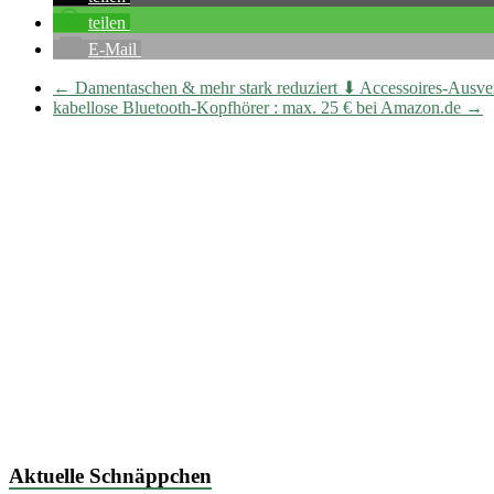
teilen
E-Mail
←
Damentaschen & mehr stark reduziert ⬇ Accessoires-Ausver
kabellose Bluetooth-Kopfhörer : max. 25 € bei Amazon.de
→
Aktuelle Schnäppchen