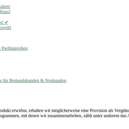
gaben!
 Haus!
es! ✔
swelt!
 Parfümproben
es für Bestandskunden & Neukunden
Produkt erwirbst, erhalten wir möglicherweise eine Provision als Vergüt
rprogrammen, mit denen wir zusammenarbeiten, zählt unter anderem da