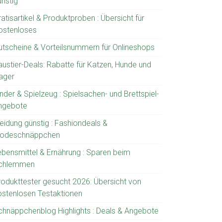
ünstig
atisartikel & Produktproben : Übersicht für
ostenloses
utscheine & Vorteilsnummern für Onlineshops
austier-Deals: Rabatte für Katzen, Hunde und
ager
nder & Spielzeug : Spielsachen- und Brettspiel-
ngebote
leidung günstig : Fashiondeals &
odeschnäppchen
ebensmittel & Ernährung : Sparen beim
chlemmen
rodukttester gesucht 2026: Übersicht von
ostenlosen Testaktionen
chnäppchenblog Highlights : Deals & Angebote