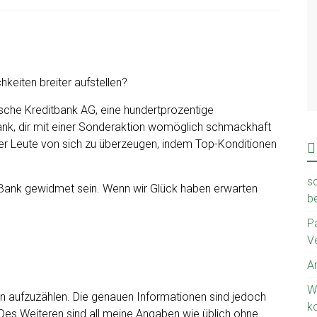
keiten breiter aufstellen?
che Kreditbank AG, eine hundertprozentige
nk, dir mit einer Sonderaktion womöglich schmackhaft
r Leute von sich zu überzeugen, indem Top-Konditionen
sc
r Bank gewidmet sein. Wenn wir Glück haben erwarten
b
P
V
A
W
en aufzuzählen. Die genauen Informationen sind jedoch
k
 Des Weiteren sind all meine Angaben wie üblich ohne