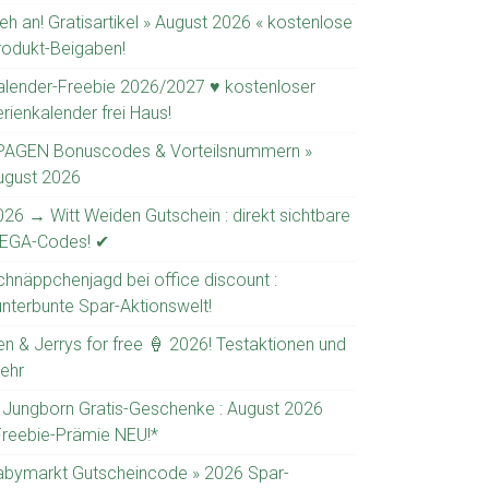
eh an! Gratisartikel » August 2026 « kostenlose
rodukt-Beigaben!
alender-Freebie 2026/2027 ♥ kostenloser
rienkalender frei Haus!
PAGEN Bonuscodes & Vorteilsnummern »
ugust 2026
026 → Witt Weiden Gutschein : direkt sichtbare
EGA-Codes! ✔
chnäppchenjagd bei office discount :
unterbunte Spar-Aktionswelt!
en & Jerrys for free 🍦 2026! Testaktionen und
ehr
 Jungborn Gratis-Geschenke : August 2026
Freebie-Prämie NEU!*
abymarkt Gutscheincode » 2026 Spar-