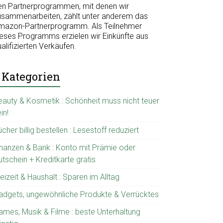
en Partnerprogrammen, mit denen wir
usammenarbeiten, zählt unter anderem das
mazon-Partnerprogramm. Als Teilnehmer
ieses Programms erzielen wir Einkünfte aus
alifizierten Verkäufen.
Kategorien
eauty & Kosmetik : Schönheit muss nicht teuer
in!
cher billig bestellen : Lesestoff reduziert
inanzen & Bank : Konto mit Prämie oder
tschein + Kreditkarte gratis
eizeit & Haushalt : Sparen im Alltag
adgets, ungewöhnliche Produkte & Verrücktes
ames, Musik & Filme : beste Unterhaltung