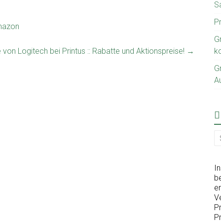
S
P
Amazon
G
on Logitech bei Printus :: Rabatte und Aktionspreise!
→
k
G
A
I
be
er
V
P
Pr