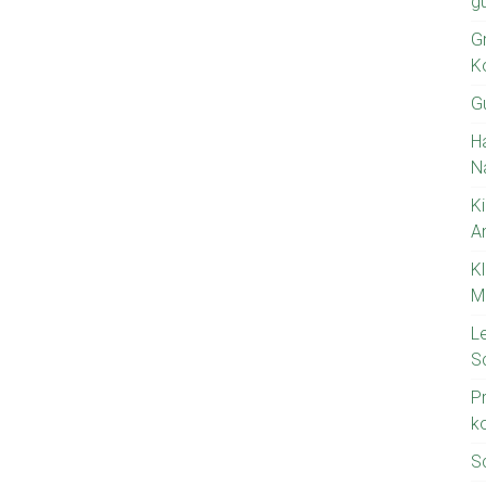
g
Gr
K
G
H
N
Ki
A
K
M
L
S
P
k
S