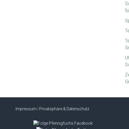
S
f
S
T
T
S
U
S
Z
G
Impressum
|
Privatsphäre & Datenschutz