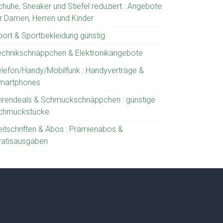
chuhe, Sneaker und Stiefel reduziert : Angebote
ür Damen, Herren und Kinder
port & Sportbekleidung günstig
echnikschnäppchen & Elektronikangebote
elefon/Handy/Mobilfunk : Handyverträge &
martphones
hrendeals & Schmuckschnäppchen : günstige
chmuckstücke
eitschriften & Abos : Prämienabos &
ratisausgaben