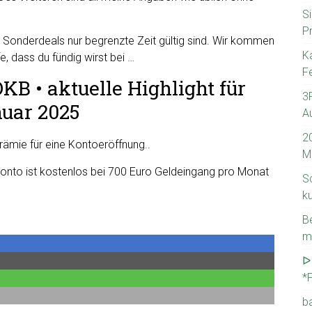
Si
P
e Sonderdeals nur begrenzte Zeit gültig sind. Wir kommen
K
, dass du fündig wirst bei …
Fe
KB • aktuelle Highlight für
3
uar 2025
A
2
rämie für eine Kontoeröffnung..
M
konto ist kostenlos bei 700 Euro Geldeingang pro Monat
S
k
B
m
ᐅ
*
b