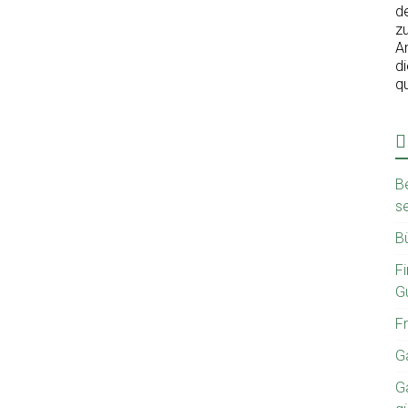
d
z
A
d
qu
B
se
Bü
F
Gu
Fr
G
G