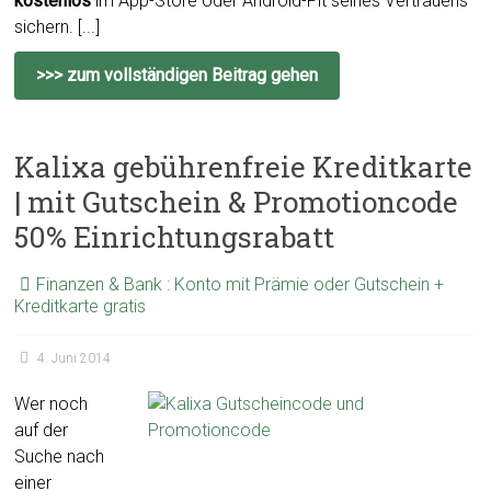
kostenlos
im App-Store oder Android-Pit seines Vertrauens
sichern. [...]
>>> zum vollständigen Beitrag gehen
Kalixa gebührenfreie Kreditkarte
| mit Gutschein & Promotioncode
50% Einrichtungsrabatt
Finanzen & Bank : Konto mit Prämie oder Gutschein +
Kreditkarte gratis
4. Juni 2014
Wer noch
auf der
Suche nach
einer