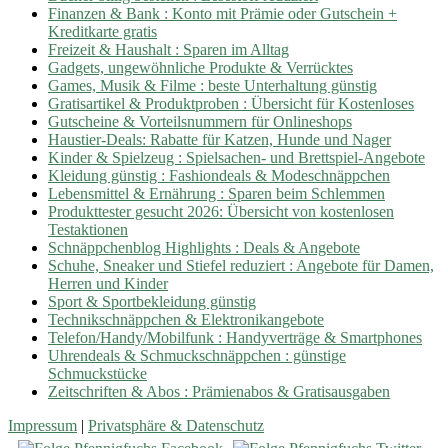
Finanzen & Bank : Konto mit Prämie oder Gutschein +
Kreditkarte gratis
Freizeit & Haushalt : Sparen im Alltag
Gadgets, ungewöhnliche Produkte & Verrücktes
Games, Musik & Filme : beste Unterhaltung günstig
Gratisartikel & Produktproben : Übersicht für Kostenloses
Gutscheine & Vorteilsnummern für Onlineshops
Haustier-Deals: Rabatte für Katzen, Hunde und Nager
Kinder & Spielzeug : Spielsachen- und Brettspiel-Angebote
Kleidung günstig : Fashiondeals & Modeschnäppchen
Lebensmittel & Ernährung : Sparen beim Schlemmen
Produkttester gesucht 2026: Übersicht von kostenlosen
Testaktionen
Schnäppchenblog Highlights : Deals & Angebote
Schuhe, Sneaker und Stiefel reduziert : Angebote für Damen,
Herren und Kinder
Sport & Sportbekleidung günstig
Technikschnäppchen & Elektronikangebote
Telefon/Handy/Mobilfunk : Handyverträge & Smartphones
Uhrendeals & Schmuckschnäppchen : günstige
Schmuckstücke
Zeitschriften & Abos : Prämienabos & Gratisausgaben
Impressum
|
Privatsphäre & Datenschutz