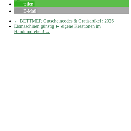
teilen
E-Mail
←
BETTMER Gutscheincodes & Gratisartikel : 2026
Eismaschinen günstig ► eigene Kreationen im
Handumdrehen!
→