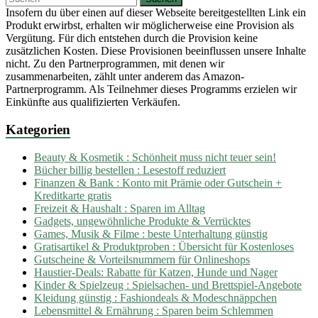
Insofern du über einen auf dieser Webseite bereitgestellten Link ein
Produkt erwirbst, erhalten wir möglicherweise eine Provision als
Vergütung. Für dich entstehen durch die Provision keine
zusätzlichen Kosten. Diese Provisionen beeinflussen unsere Inhalte
nicht. Zu den Partnerprogrammen, mit denen wir
zusammenarbeiten, zählt unter anderem das Amazon-
Partnerprogramm. Als Teilnehmer dieses Programms erzielen wir
Einkünfte aus qualifizierten Verkäufen.
Kategorien
Beauty & Kosmetik : Schönheit muss nicht teuer sein!
Bücher billig bestellen : Lesestoff reduziert
Finanzen & Bank : Konto mit Prämie oder Gutschein +
Kreditkarte gratis
Freizeit & Haushalt : Sparen im Alltag
Gadgets, ungewöhnliche Produkte & Verrücktes
Games, Musik & Filme : beste Unterhaltung günstig
Gratisartikel & Produktproben : Übersicht für Kostenloses
Gutscheine & Vorteilsnummern für Onlineshops
Haustier-Deals: Rabatte für Katzen, Hunde und Nager
Kinder & Spielzeug : Spielsachen- und Brettspiel-Angebote
Kleidung günstig : Fashiondeals & Modeschnäppchen
Lebensmittel & Ernährung : Sparen beim Schlemmen