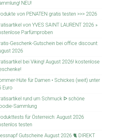
ammlung! NEU!
rodukte von PENATEN gratis testen >>> 2026
ratisartikel von YVES SAINT LAURENT 2026 »
ostenlose Parfümproben
ratis-Geschenk-Gutschein bei office discount:
ugust 2026
atisartikel bei Viking! August 2026! kostenlose
eschenke!
ommer-Hüte für Damen • Schickes (weit) unter
5 Euro
ratisartikel rund um Schmuck ᐅ schöne
oodie-Sammlung
rodukttests für Österreich: August 2026
ostenlos testen
ressnapf Gutscheine August 2026 🐈 DIREKT