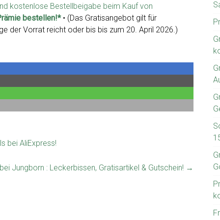
S
nd kostenlose Bestellbeigabe beim Kauf von
Prämie bestellen!*
• (Das Gratisangebot gilt für
P
e der Vorrat reicht oder bis bis zum 20. April 2026.)
G
k
G
A
Gr
G
S
1
s bei AliExpress!
G
G
 bei Jungborn : Leckerbissen, Gratisartikel & Gutschein!
→
P
k
F