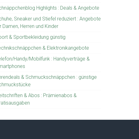
chnäppchenblog Highlights : Deals & Angebote
chuhe, Sneaker und Stiefel reduziert : Angebote
ür Damen, Herren und Kinder
port & Sportbekleidung günstig
echnikschnäppchen & Elektronikangebote
elefon/Handy/Mobilfunk : Handyverträge &
martphones
hrendeals & Schmuckschnäppchen : günstige
chmuckstücke
eitschriften & Abos : Prämienabos &
ratisausgaben