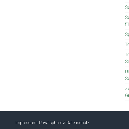
S
S
f
S
T
T
S
U
S
Z
G
Impressum
|
Privatsphäre & Datenschutz