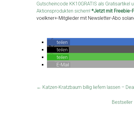
Gutscheincode KK10GRATIS als Gratisartikel u
Aktionsprodukten sichern!
*Jetzt mit Freebie-
voelkner+-Mitglieder mit Newsletter-Abo solang
teilen
teilen
teilen
E-Mail
←
Katzen-Kratzbaum billig liefern lassen – Deal
Bestseller