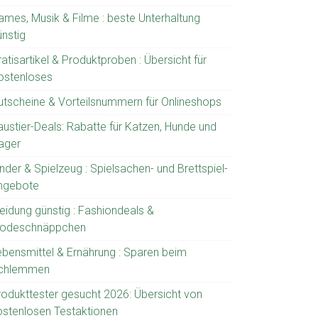
ames, Musik & Filme : beste Unterhaltung
ünstig
atisartikel & Produktproben : Übersicht für
ostenloses
utscheine & Vorteilsnummern für Onlineshops
austier-Deals: Rabatte für Katzen, Hunde und
ager
nder & Spielzeug : Spielsachen- und Brettspiel-
ngebote
leidung günstig : Fashiondeals &
odeschnäppchen
ebensmittel & Ernährung : Sparen beim
chlemmen
rodukttester gesucht 2026: Übersicht von
ostenlosen Testaktionen