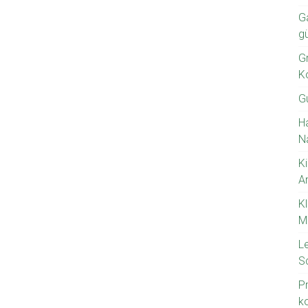
G
g
Gr
K
G
H
N
Ki
A
K
M
L
S
P
k