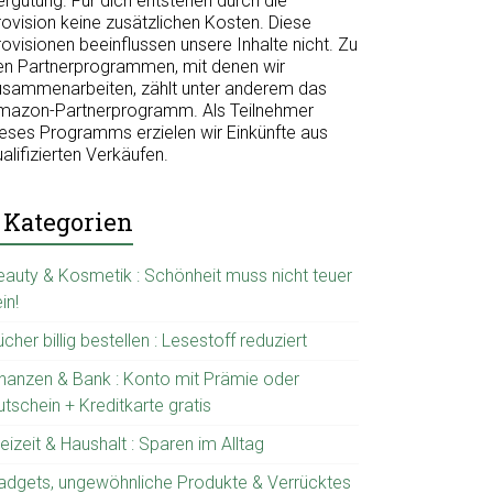
ergütung. Für dich entstehen durch die
rovision keine zusätzlichen Kosten. Diese
ovisionen beeinflussen unsere Inhalte nicht. Zu
en Partnerprogrammen, mit denen wir
usammenarbeiten, zählt unter anderem das
mazon-Partnerprogramm. Als Teilnehmer
ieses Programms erzielen wir Einkünfte aus
alifizierten Verkäufen.
Kategorien
eauty & Kosmetik : Schönheit muss nicht teuer
in!
cher billig bestellen : Lesestoff reduziert
inanzen & Bank : Konto mit Prämie oder
tschein + Kreditkarte gratis
eizeit & Haushalt : Sparen im Alltag
adgets, ungewöhnliche Produkte & Verrücktes