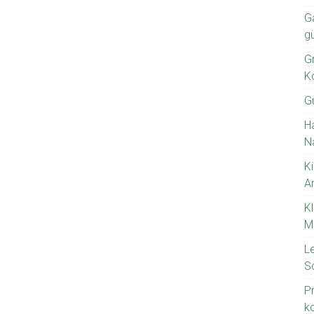
G
g
Gr
K
G
H
N
Ki
A
K
M
L
S
P
k