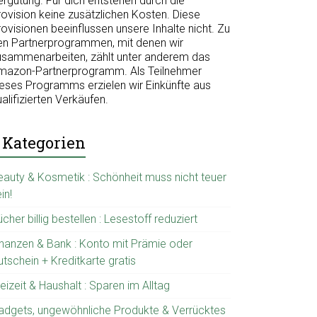
ergütung. Für dich entstehen durch die
rovision keine zusätzlichen Kosten. Diese
ovisionen beeinflussen unsere Inhalte nicht. Zu
en Partnerprogrammen, mit denen wir
usammenarbeiten, zählt unter anderem das
mazon-Partnerprogramm. Als Teilnehmer
ieses Programms erzielen wir Einkünfte aus
alifizierten Verkäufen.
Kategorien
eauty & Kosmetik : Schönheit muss nicht teuer
in!
cher billig bestellen : Lesestoff reduziert
inanzen & Bank : Konto mit Prämie oder
tschein + Kreditkarte gratis
eizeit & Haushalt : Sparen im Alltag
adgets, ungewöhnliche Produkte & Verrücktes