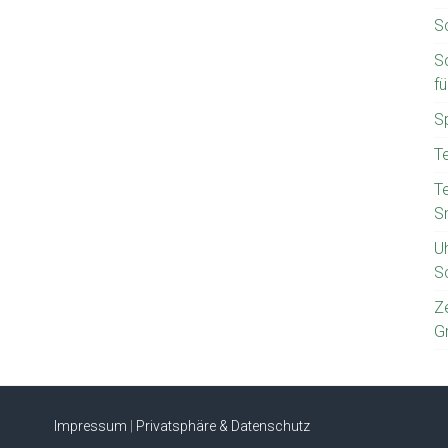
S
S
f
S
T
T
S
U
S
Z
G
Impressum
|
Privatsphäre & Datenschutz