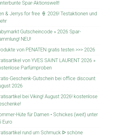
unterbunte Spar-Aktionswelt!
en & Jerrys for free 🍦 2026! Testaktionen und
ehr
abymarkt Gutscheincode » 2026 Spar-
ammlung! NEU!
rodukte von PENATEN gratis testen >>> 2026
ratisartikel von YVES SAINT LAURENT 2026 »
ostenlose Parfümproben
ratis-Geschenk-Gutschein bei office discount:
ugust 2026
atisartikel bei Viking! August 2026! kostenlose
eschenke!
ommer-Hüte für Damen • Schickes (weit) unter
5 Euro
ratisartikel rund um Schmuck ᐅ schöne