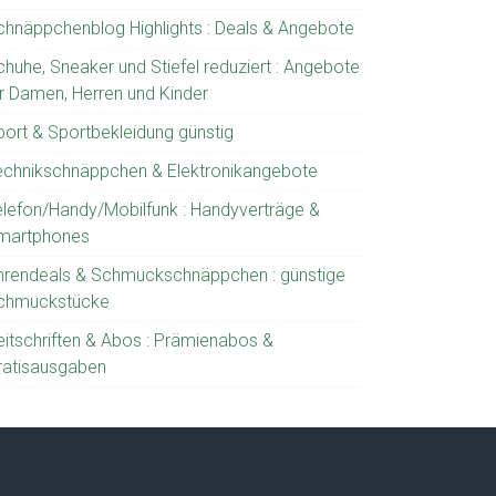
chnäppchenblog Highlights : Deals & Angebote
chuhe, Sneaker und Stiefel reduziert : Angebote
ür Damen, Herren und Kinder
port & Sportbekleidung günstig
echnikschnäppchen & Elektronikangebote
elefon/Handy/Mobilfunk : Handyverträge &
martphones
hrendeals & Schmuckschnäppchen : günstige
chmuckstücke
eitschriften & Abos : Prämienabos &
ratisausgaben