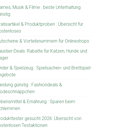
ames, Musik & Filme : beste Unterhaltung
ünstig
atisartikel & Produktproben : Übersicht für
ostenloses
utscheine & Vorteilsnummern für Onlineshops
austier-Deals: Rabatte für Katzen, Hunde und
ager
nder & Spielzeug : Spielsachen- und Brettspiel-
ngebote
leidung günstig : Fashiondeals &
odeschnäppchen
ebensmittel & Ernährung : Sparen beim
chlemmen
rodukttester gesucht 2026: Übersicht von
ostenlosen Testaktionen