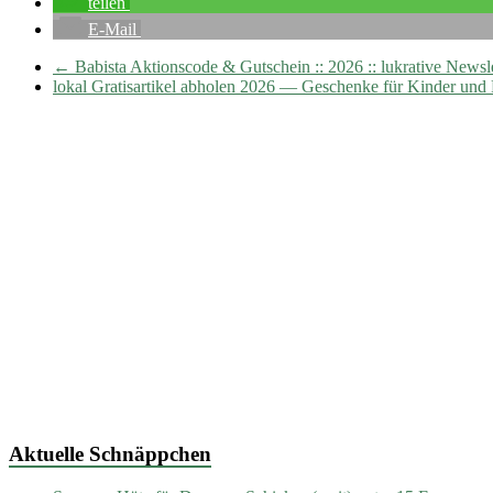
teilen
E-Mail
←
Babista Aktionscode & Gutschein :: 2026 :: lukrative Newsl
lokal Gratisartikel abholen 2026 — Geschenke für Kinder und
Aktuelle Schnäppchen