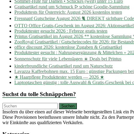
Sommer-Hüte für Damen • Schickes (weit) unter 15 Euro
Gratisartikel rund um Schmuck ᐅ schöne Goodie-Sammlung
Produkttests für Österreich: August 2026 kostenlos testen
Fressnapf Gutscheine August 2026 🐈 DIREKT sichtbare Cod
OTTO Office Gratis-Geschenk im August 2026: Aktionsartikel
Produkttester gesucht 2026 : Febreze gratis testen
Printus Gratisartikel im August 2026 ** kostenlose Sammlung 
ZooRoyal Gratisartikel / Gutscheincodes für 2026: für Besta
office discount 2026: kostenlose Zugaben & Gratisartikel
Produkttester gesucht : Nahrungsergänzung & Mittelchen » 20
Sonnenschutz für viele Lebenslagen ☀️ Deals bei Printus
kinderfreundliche Gratisartikel rund um Naturschutz
Lavazza Kaffeebohnen max. 15 Euro : günstige Packungen be
★ Haarpflege Produkttester werden — 2026 ★
Laptoptaschen günstig : tolle Auswahl & Gratis-Geschenk bei o
Suchst du tolle Schnäppchen?
Insofern du über einen auf dieser Webseite bereitgestellten Link ein 
Diese Provisionen beeinflussen unsere Inhalte nicht. Zu den Partne
wir Einkünfte aus qualifizierten Verkäufen.