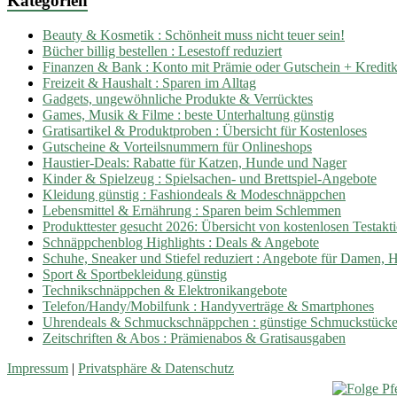
Kategorien
Beauty & Kosmetik : Schönheit muss nicht teuer sein!
Bücher billig bestellen : Lesestoff reduziert
Finanzen & Bank : Konto mit Prämie oder Gutschein + Kreditka
Freizeit & Haushalt : Sparen im Alltag
Gadgets, ungewöhnliche Produkte & Verrücktes
Games, Musik & Filme : beste Unterhaltung günstig
Gratisartikel & Produktproben : Übersicht für Kostenloses
Gutscheine & Vorteilsnummern für Onlineshops
Haustier-Deals: Rabatte für Katzen, Hunde und Nager
Kinder & Spielzeug : Spielsachen- und Brettspiel-Angebote
Kleidung günstig : Fashiondeals & Modeschnäppchen
Lebensmittel & Ernährung : Sparen beim Schlemmen
Produkttester gesucht 2026: Übersicht von kostenlosen Testakt
Schnäppchenblog Highlights : Deals & Angebote
Schuhe, Sneaker und Stiefel reduziert : Angebote für Damen, 
Sport & Sportbekleidung günstig
Technikschnäppchen & Elektronikangebote
Telefon/Handy/Mobilfunk : Handyverträge & Smartphones
Uhrendeals & Schmuckschnäppchen : günstige Schmuckstück
Zeitschriften & Abos : Prämienabos & Gratisausgaben
Impressum
|
Privatsphäre & Datenschutz