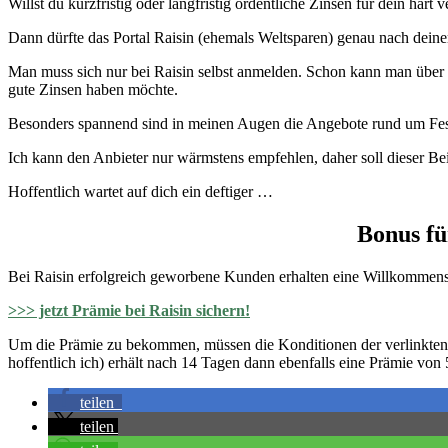
Willst du kurzfristig oder langfristig ordentliche Zinsen für dein har
Dann dürfte das Portal Raisin (ehemals Weltsparen) genau nach dei
Man muss sich nur bei Raisin selbst anmelden. Schon kann man über 
gute Zinsen haben möchte.
Besonders spannend sind in meinen Augen die Angebote rund um Fest
Ich kann den Anbieter nur wärmstens empfehlen, daher soll dieser 
Hoffentlich wartet auf dich ein deftiger …
Bonus fü
Bei Raisin erfolgreich geworbene Kunden erhalten eine Willkommen
>>> jetzt Prämie bei Raisin sichern!
Um die Prämie zu bekommen, müssen die Konditionen der verlinkten S
hoffentlich ich) erhält nach 14 Tagen dann ebenfalls eine Prämie von
teilen
teilen