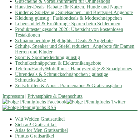
Gutscheine & Vorteilsnummern für Onlineshops
Haustier-Deals: Rabatte für Katzen, Hunde und Nager
Kinder & Spielzeug : Spielsachen- und Brettspiel-Angebote
Kleidung günstig : Fashiondeals & Modeschnäppchen
Lebensmittel & Ernährung : Sparen beim Schlemmen
Produkttester gesucht 2026: Übersicht von kostenlosen
Testaktionen
Schnäppchenblog Highlights : Deals & Angebote
Schuhe, Sneaker und Stiefel reduziert : Angebote für Damen,
Herren und Kinder
Sport & Sportbekleidung günstig
Technikschnäppchen & Elektronikangebote
Telefon/Handy/Mobilfunk : Handyverträge & Smartphones
Uhrendeals & Schmuckschnäppchen : günstige
Schmuckstücke
Zeitschriften & Abos : Prämienabos & Gratisausgaben
Impressum
|
Privatsphäre & Datenschutz
Witt Weiden Gratisartikel
Sieh an! Gratisartikel
Atlas for Men Gratisartikel
Printus Gratisartikel