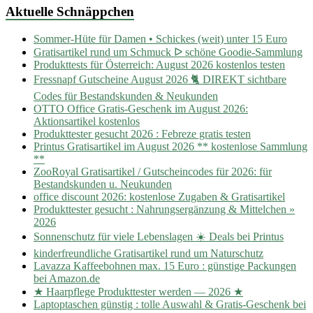
Aktuelle Schnäppchen
Sommer-Hüte für Damen • Schickes (weit) unter 15 Euro
Gratisartikel rund um Schmuck ᐅ schöne Goodie-Sammlung
Produkttests für Österreich: August 2026 kostenlos testen
Fressnapf Gutscheine August 2026 🐈 DIREKT sichtbare
Codes für Bestandskunden & Neukunden
OTTO Office Gratis-Geschenk im August 2026:
Aktionsartikel kostenlos
Produkttester gesucht 2026 : Febreze gratis testen
Printus Gratisartikel im August 2026 ** kostenlose Sammlung
**
ZooRoyal Gratisartikel / Gutscheincodes für 2026: für
Bestandskunden u. Neukunden
office discount 2026: kostenlose Zugaben & Gratisartikel
Produkttester gesucht : Nahrungsergänzung & Mittelchen »
2026
Sonnenschutz für viele Lebenslagen ☀️ Deals bei Printus
kinderfreundliche Gratisartikel rund um Naturschutz
Lavazza Kaffeebohnen max. 15 Euro : günstige Packungen
bei Amazon.de
★ Haarpflege Produkttester werden — 2026 ★
Laptoptaschen günstig : tolle Auswahl & Gratis-Geschenk bei