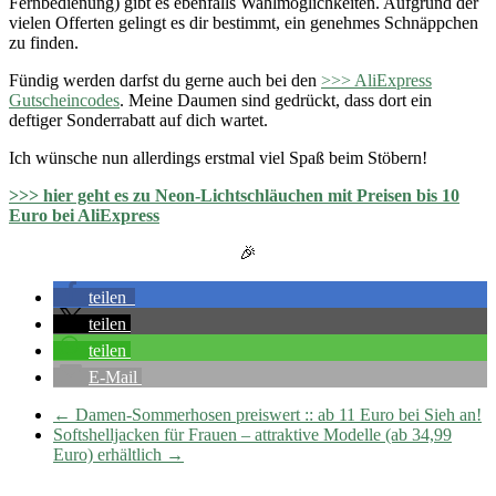
Fernbedienung) gibt es ebenfalls Wahlmöglichkeiten. Aufgrund der
vielen Offerten gelingt es dir bestimmt, ein genehmes Schnäppchen
zu finden.
Fündig werden darfst du gerne auch bei den
>>> AliExpress
Gutscheincodes
. Meine Daumen sind gedrückt, dass dort ein
deftiger Sonderrabatt auf dich wartet.
Ich wünsche nun allerdings erstmal viel Spaß beim Stöbern!
>>> hier geht es zu Neon-Lichtschläuchen mit Preisen bis 10
Euro bei AliExpress
🎉
teilen
teilen
teilen
E-Mail
←
Damen-Sommerhosen preiswert :: ab 11 Euro bei Sieh an!
Softshelljacken für Frauen – attraktive Modelle (ab 34,99
Euro) erhältlich
→