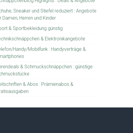
chnäppchenblog Highlights : Deals & Angebote
chuhe, Sneaker und Stiefel reduziert : Angebote
ür Damen, Herren und Kinder
port & Sportbekleidung günstig
echnikschnäppchen & Elektronikangebote
elefon/Handy/Mobilfunk : Handyverträge &
martphones
hrendeals & Schmuckschnäppchen : günstige
chmuckstücke
eitschriften & Abos : Prämienabos &
ratisausgaben