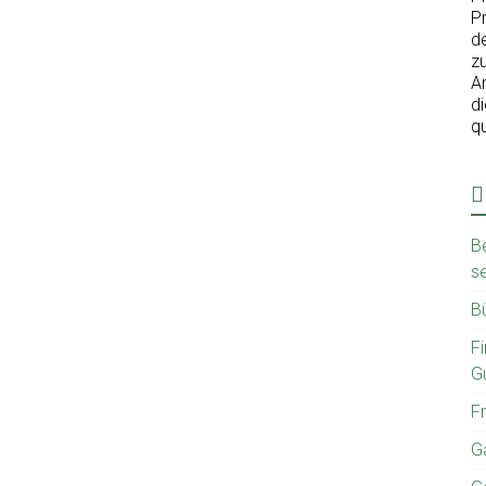
Pr
d
z
A
d
qu
B
se
Bü
F
Gu
Fr
G