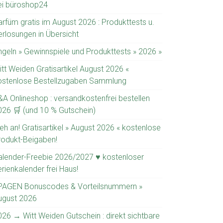
ei büroshop24
arfüm gratis im August 2026 : Produkttests u.
erlosungen in Übersicht
ngeln » Gewinnspiele und Produkttests » 2026 »
itt Weiden Gratisartikel August 2026 «
ostenlose Bestellzugaben Sammlung
&A Onlineshop : versandkostenfrei bestellen
026 🛒 (und 10 % Gutschein)
eh an! Gratisartikel » August 2026 « kostenlose
rodukt-Beigaben!
alender-Freebie 2026/2027 ♥ kostenloser
rienkalender frei Haus!
PAGEN Bonuscodes & Vorteilsnummern »
ugust 2026
026 → Witt Weiden Gutschein : direkt sichtbare