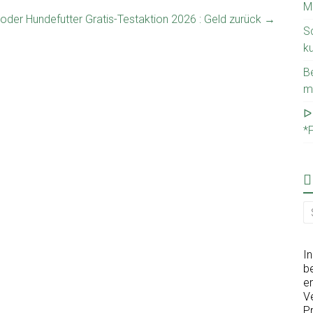
M
 oder Hundefutter Gratis-Testaktion 2026 : Geld zurück
→
S
k
B
m
ᐅ
*
I
be
er
V
P