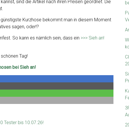
kannst, sind die Artikel nach ihren Preisen geordnet. Die
b
t.
P
 Die günstigste Kurzhose bekommt man in diesem Moment
V
tives sagen, oder!?
A
fest. So kann es nämlich sein, dass ein
>>> Sieh an!
W
k
 schönen Tag!
C
2
hosen bei Sieh an!
Si
P
K
Fe
3
A
 Tester bis 10.07.26!
2