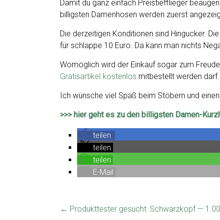
Damit du ganz einfach Preistiefflieger beäugen 
billigsten Damenhosen werden zuerst angezeig
Die derzeitigen Konditionen sind Hingucker.
für schlappe 10 Euro. Da kann man nichts Nega
Womöglich wird der Einkauf sogar zum Freuden
Gratisartikel kostenlos
mitbestellt werden darf.
Ich wünsche viel Spaß beim Stöbern und einen
>>> hier geht es zu den billigsten Damen-Kurz
teilen
teilen
teilen
E-Mail
←
Produkttester gesucht: Schwarzkopf — 1.000