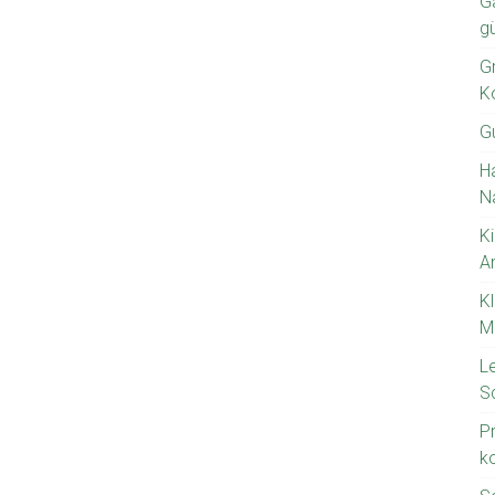
G
g
Gr
K
G
H
N
Ki
A
K
M
L
S
P
k