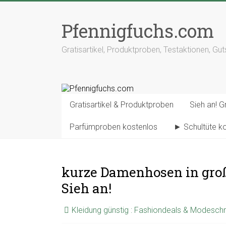
Pfennigfuchs.com
Gratisartikel, Produktproben, Testaktionen, Gu
Gratisartikel & Produktproben
Sieh an! Gr
Parfümproben kostenlos
► Schultüte k
kurze Damenhosen in große
Sieh an!
Kleidung günstig : Fashiondeals & Modesc