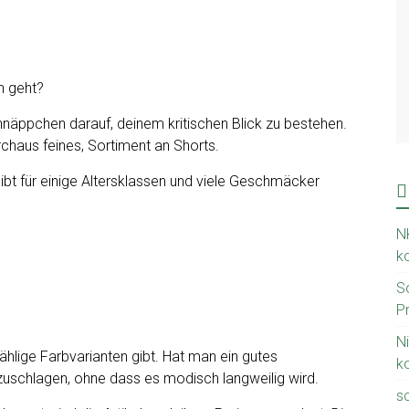
n geht?
näppchen darauf, deinem kritischen Blick zu bestehen.
rchaus feines, Sortiment an Shorts.
gibt für einige Altersklassen und viele Geschmäcker
NK
k
S
Pr
N
hlige Farbvarianten gibt. Hat man ein gutes
k
uschlagen, ohne dass es modisch langweilig wird.
sc