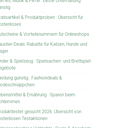
ames, Musik & Filme : beste Unterhaltung
ünstig
atisartikel & Produktproben : Übersicht für
ostenloses
utscheine & Vorteilsnummern für Onlineshops
austier-Deals: Rabatte für Katzen, Hunde und
ager
nder & Spielzeug : Spielsachen- und Brettspiel-
ngebote
leidung günstig : Fashiondeals &
odeschnäppchen
ebensmittel & Ernährung : Sparen beim
chlemmen
rodukttester gesucht 2026: Übersicht von
ostenlosen Testaktionen