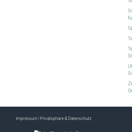
S
S
f
S
T
T
S
U
S
Z
G
Impressum
|
Privatsphäre & Datenschutz