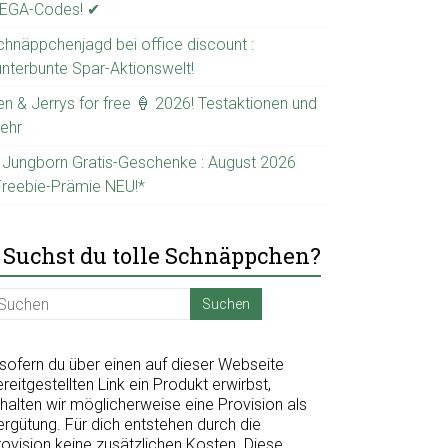
EGA-Codes! ✔
chnäppchenjagd bei office discount :
unterbunte Spar-Aktionswelt!
en & Jerrys for free 🍦 2026! Testaktionen und
ehr
 Jungborn Gratis-Geschenke : August 2026
Freebie-Prämie NEU!*
Suchst du tolle Schnäppchen?
nsofern du über einen auf dieser Webseite
reitgestellten Link ein Produkt erwirbst,
halten wir möglicherweise eine Provision als
ergütung. Für dich entstehen durch die
rovision keine zusätzlichen Kosten. Diese