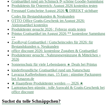
Gratisartikel rund um Schmuck ᐅ schöne Goodie-Sammlung
Produkttests für Österreich: August 2026 kostenlos testen
Fressnapf Gutscheine August 2026 🐈 DIREKT sichtbare
Codes für Bestandskunden & Neukunden
OTTO Office Gratis-Geschenk im August 2026:
Aktionsartikel kostenlos
Produkttester gesucht 2026 : Febreze gratis testen
Printus Gratisartikel im August 2026 ** kostenlose Sammlung
**
ZooRoyal Gratisartikel / Gutscheincodes für 2026: für
Bestandskunden u. Neukunden
office discount 2026: kostenlose Zugaben & Gratisartikel
Produkttester gesucht : Nahrungsergänzung & Mittelchen »
2026
Sonnenschutz für viele Lebenslagen ☀️ Deals bei Printus
kinderfreundliche Gratisartikel rund um Naturschutz
Lavazza Kaffeebohnen max. 15 Euro : günstige Packungen
bei Amazon.de
★ Haarpflege Produkttester werden — 2026 ★
Laptoptaschen günstig : tolle Auswahl & Gratis-Geschenk bei
office discount
Suchst du tolle Schnäppchen?