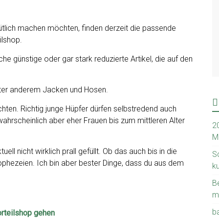
ütlich machen möchten, finden derzeit die passende
ilshop.
e günstige oder gar stark reduzierte Artikel, die auf den
 unter anderem Jacken und Hosen.
ichten. Richtig junge Hüpfer dürfen selbstredend auch
ahrscheinlich aber eher Frauen bis zum mittleren Alter
2
M
ell nicht wirklich prall gefüllt. Ob das auch bis in die
S
prophezeien. Ich bin aber bester Dinge, dass du aus dem
k
B
m
b
rteilshop gehen