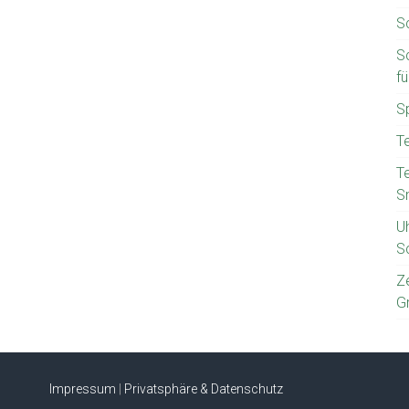
S
S
f
S
T
T
S
U
S
Z
G
Impressum
|
Privatsphäre & Datenschutz