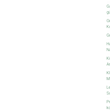
G
g
Gr
K
G
H
N
Ki
A
K
M
L
S
P
k