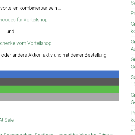
S
lvorteilen kombinierbar sein …
P
ncodes für Vorteilshop
G
k
und
G
schenke vom Vorteilshop
A
 oder andere Aktion aktiv und mit deiner Bestellung
Gr
G
S
1
G
G
P
A!-Sale
k
F