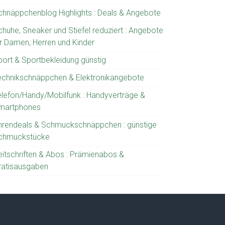
chnäppchenblog Highlights : Deals & Angebote
chuhe, Sneaker und Stiefel reduziert : Angebote
ür Damen, Herren und Kinder
port & Sportbekleidung günstig
echnikschnäppchen & Elektronikangebote
elefon/Handy/Mobilfunk : Handyverträge &
martphones
hrendeals & Schmuckschnäppchen : günstige
chmuckstücke
eitschriften & Abos : Prämienabos &
ratisausgaben