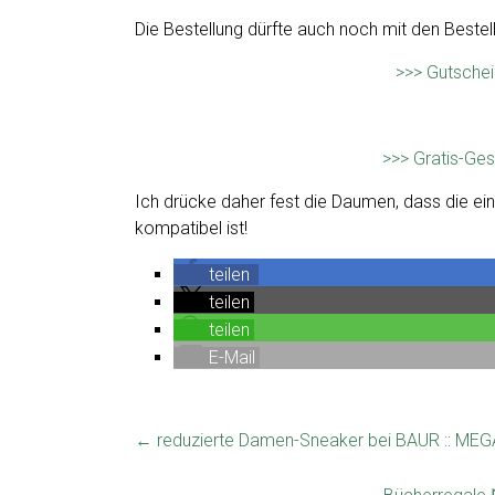
Die Bestellung dürfte auch noch mit den Bestel
>>> Gutschei
>>> Gratis-Ge
Ich drücke daher fest die Daumen, dass die ein
kompatibel ist!
teilen
teilen
teilen
E-Mail
←
reduzierte Damen-Sneaker bei BAUR :: MEG