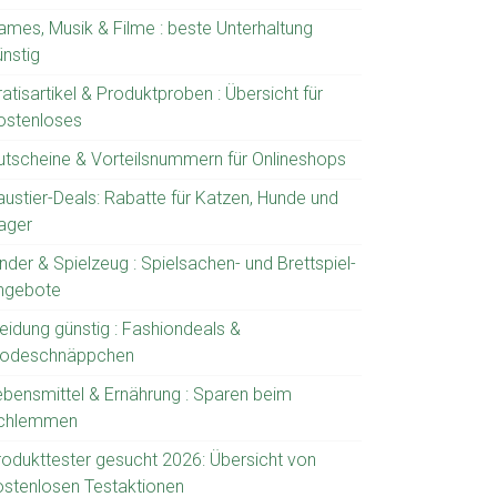
ames, Musik & Filme : beste Unterhaltung
ünstig
atisartikel & Produktproben : Übersicht für
ostenloses
utscheine & Vorteilsnummern für Onlineshops
austier-Deals: Rabatte für Katzen, Hunde und
ager
nder & Spielzeug : Spielsachen- und Brettspiel-
ngebote
leidung günstig : Fashiondeals &
odeschnäppchen
ebensmittel & Ernährung : Sparen beim
chlemmen
rodukttester gesucht 2026: Übersicht von
ostenlosen Testaktionen