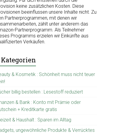
ergütung. Für dich entstehen durch die
rovision keine zusätzlichen Kosten. Diese
ovisionen beeinflussen unsere Inhalte nicht. Zu
en Partnerprogrammen, mit denen wir
usammenarbeiten, zählt unter anderem das
mazon-Partnerprogramm. Als Teilnehmer
ieses Programms erzielen wir Einkünfte aus
alifizierten Verkäufen.
Kategorien
eauty & Kosmetik : Schönheit muss nicht teuer
in!
cher billig bestellen : Lesestoff reduziert
inanzen & Bank : Konto mit Prämie oder
tschein + Kreditkarte gratis
eizeit & Haushalt : Sparen im Alltag
adgets, ungewöhnliche Produkte & Verrücktes