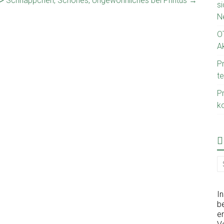
ᐅ Schnäppchen, Schönes, Ungewöhnliches bei Printus
→
s
N
O
Ak
P
t
Pr
k
I
be
er