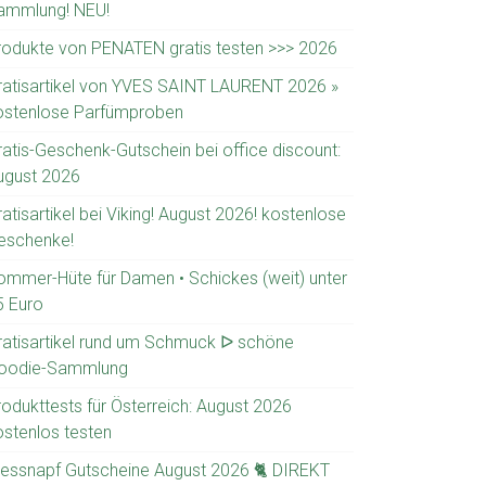
ammlung! NEU!
rodukte von PENATEN gratis testen >>> 2026
ratisartikel von YVES SAINT LAURENT 2026 »
ostenlose Parfümproben
ratis-Geschenk-Gutschein bei office discount:
ugust 2026
atisartikel bei Viking! August 2026! kostenlose
eschenke!
ommer-Hüte für Damen • Schickes (weit) unter
5 Euro
ratisartikel rund um Schmuck ᐅ schöne
oodie-Sammlung
rodukttests für Österreich: August 2026
ostenlos testen
ressnapf Gutscheine August 2026 🐈 DIREKT