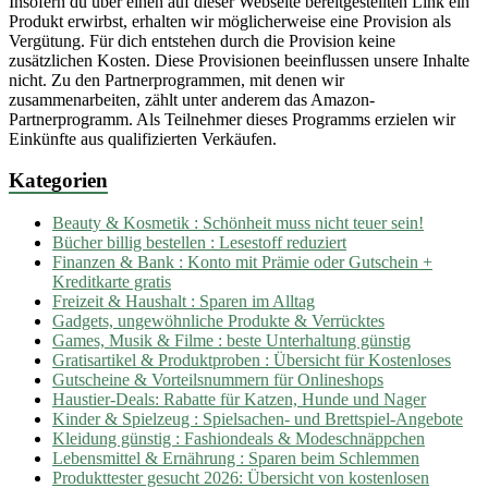
Insofern du über einen auf dieser Webseite bereitgestellten Link ein
Produkt erwirbst, erhalten wir möglicherweise eine Provision als
Vergütung. Für dich entstehen durch die Provision keine
zusätzlichen Kosten. Diese Provisionen beeinflussen unsere Inhalte
nicht. Zu den Partnerprogrammen, mit denen wir
zusammenarbeiten, zählt unter anderem das Amazon-
Partnerprogramm. Als Teilnehmer dieses Programms erzielen wir
Einkünfte aus qualifizierten Verkäufen.
Kategorien
Beauty & Kosmetik : Schönheit muss nicht teuer sein!
Bücher billig bestellen : Lesestoff reduziert
Finanzen & Bank : Konto mit Prämie oder Gutschein +
Kreditkarte gratis
Freizeit & Haushalt : Sparen im Alltag
Gadgets, ungewöhnliche Produkte & Verrücktes
Games, Musik & Filme : beste Unterhaltung günstig
Gratisartikel & Produktproben : Übersicht für Kostenloses
Gutscheine & Vorteilsnummern für Onlineshops
Haustier-Deals: Rabatte für Katzen, Hunde und Nager
Kinder & Spielzeug : Spielsachen- und Brettspiel-Angebote
Kleidung günstig : Fashiondeals & Modeschnäppchen
Lebensmittel & Ernährung : Sparen beim Schlemmen
Produkttester gesucht 2026: Übersicht von kostenlosen