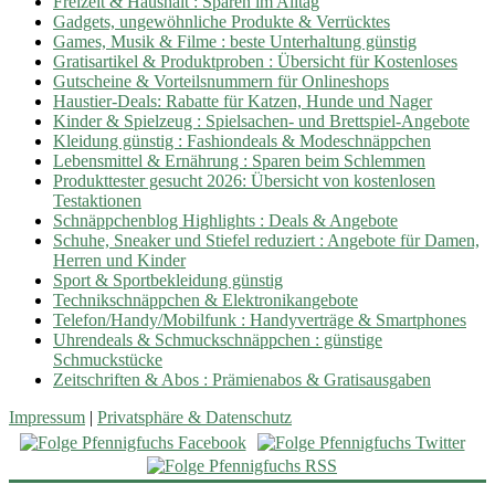
Freizeit & Haushalt : Sparen im Alltag
Gadgets, ungewöhnliche Produkte & Verrücktes
Games, Musik & Filme : beste Unterhaltung günstig
Gratisartikel & Produktproben : Übersicht für Kostenloses
Gutscheine & Vorteilsnummern für Onlineshops
Haustier-Deals: Rabatte für Katzen, Hunde und Nager
Kinder & Spielzeug : Spielsachen- und Brettspiel-Angebote
Kleidung günstig : Fashiondeals & Modeschnäppchen
Lebensmittel & Ernährung : Sparen beim Schlemmen
Produkttester gesucht 2026: Übersicht von kostenlosen
Testaktionen
Schnäppchenblog Highlights : Deals & Angebote
Schuhe, Sneaker und Stiefel reduziert : Angebote für Damen,
Herren und Kinder
Sport & Sportbekleidung günstig
Technikschnäppchen & Elektronikangebote
Telefon/Handy/Mobilfunk : Handyverträge & Smartphones
Uhrendeals & Schmuckschnäppchen : günstige
Schmuckstücke
Zeitschriften & Abos : Prämienabos & Gratisausgaben
Impressum
|
Privatsphäre & Datenschutz