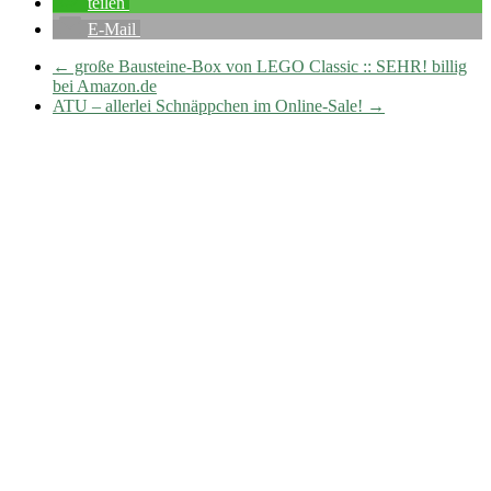
teilen
E-Mail
←
große Bausteine-Box von LEGO Classic :: SEHR! billig
bei Amazon.de
ATU – allerlei Schnäppchen im Online-Sale!
→