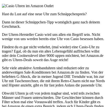
Hast du Lust auf eine neue Uhr zum Schnäppchenpreis?
Dann ist dieser Schnäppchen-Tipp womöglich ganz nach deinem
Geschmack.
Der Uhren-Hersteller Casio wird uns allen ein Begriff sein. Nicht
wenige von uns werden bereits eine Uhr von Casio besessen haben.
Fändest du es gar nicht verkehrt, (mal wieder) eine Casio-Uhr zu
tragen? Egal, ob du nun ein altes Lebensgefühl auffrischen willst
oder dein Coolnesslevel über 9000 uppen möchtest, bei Amazon.de
gibt es Uhren-Deals soweit das Auge reicht!
Sehr viele attraktive Armbanduhren sind reduziert oder zu
anderweitigen Sale-Konditionen bei Amazon.de zu finden. Von der
beliebten G-Shock, die in meiner Jugend DIE Trenduhr war, bis zur
Uhr mit Taschenrechner, die mit ihrem Retro-Charm nicht nur Nerds
und Hipster anzieht, gibt es für fast jeden Anlass die passende Uhr.
Obwohl Uhren ja oft von jedem tragbar sind, wird teils zwischen
Männer und Frauen unterschieden. Die Geschlechter können durch
Filter schon mal eine Vorauswahl treffen. Auch für Kinder gibt es
bei Amazon.de einen extra Bereich, indem sich Uhren-Deals finden