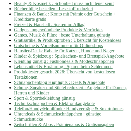
Beauty & Kosmetik : Schönheit muss nicht teuer sein!
Bücher billig bestellen : Lesestoff reduziert
Finanzen & Bank : Konto mit Prämie oder Gutschein +
Kreditkarte gratis
Freizeit & Haushalt : Sparen im Alltag
Gadgets, ungewöhnliche Produkte & Verrücktes
Games, Musik & Filme : beste Unterhaltung günstig
Gratisartikel & Produktproben : Übersicht für Kostenloses
Gutscheine & Vorteilsnummern für Onlineshops
Haustier-Deals: Rabatte für Katzen, Hunde und Nager
Kinder & Spielzeug : Spielsachen- und Brettspiel-Angebote
Kleidung günstig : Fashiondeals & Modeschnäppchen
Lebensmittel & Ernährung : Sparen beim Schlemmen
Produkttester gesucht 2026: Übersicht von kostenlosen
Testaktionen
Schnäppchenblog Highlights : Deals & Angebote
Schuhe, Sneaker und Stiefel reduziert : Angebote für Damen,
Herren und Kinder
Sport & Sportbekleidung günstig
Technikschnäppchen & Elektronikangebote
Telefon/Handy/Mobilfunk : Handyverträge & Smartphones
Uhrendeals & Schmuckschnäppchen : günstige
Schmuckstücke
Zeitschriften & Abos : Prämienabos & Gratisausgaben