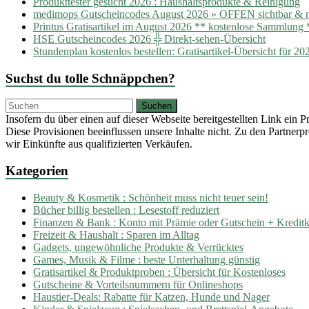
Produkttester gesucht 2026 : Haushaltsprodukte & Reinigung
medimops Gutscheincodes August 2026 » OFFEN sichtbar & ni
Printus Gratisartikel im August 2026 ** kostenlose Sammlung 
HSE Gutscheincodes 2026 ╬ Direkt-sehen-Übersicht
Stundenplan kostenlos bestellen: Gratisartikel-Übersicht für 20
Suchst du tolle Schnäppchen?
Insofern du über einen auf dieser Webseite bereitgestellten Link ein 
Diese Provisionen beeinflussen unsere Inhalte nicht. Zu den Partne
wir Einkünfte aus qualifizierten Verkäufen.
Kategorien
Beauty & Kosmetik : Schönheit muss nicht teuer sein!
Bücher billig bestellen : Lesestoff reduziert
Finanzen & Bank : Konto mit Prämie oder Gutschein + Kreditka
Freizeit & Haushalt : Sparen im Alltag
Gadgets, ungewöhnliche Produkte & Verrücktes
Games, Musik & Filme : beste Unterhaltung günstig
Gratisartikel & Produktproben : Übersicht für Kostenloses
Gutscheine & Vorteilsnummern für Onlineshops
Haustier-Deals: Rabatte für Katzen, Hunde und Nager