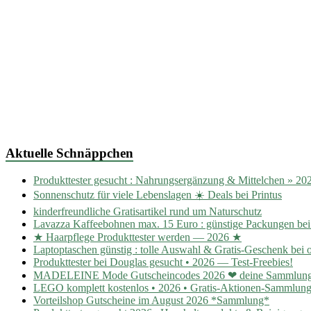
Aktuelle Schnäppchen
Produkttester gesucht : Nahrungsergänzung & Mittelchen » 20
Sonnenschutz für viele Lebenslagen ☀️ Deals bei Printus
kinderfreundliche Gratisartikel rund um Naturschutz
Lavazza Kaffeebohnen max. 15 Euro : günstige Packungen be
★ Haarpflege Produkttester werden — 2026 ★
Laptoptaschen günstig : tolle Auswahl & Gratis-Geschenk bei o
Produkttester bei Douglas gesucht • 2026 — Test-Freebies!
MADELEINE Mode Gutscheincodes 2026 ❤ deine Sammlun
LEGO komplett kostenlos • 2026 • Gratis-Aktionen-Sammlun
Vorteilshop Gutscheine im August 2026 *Sammlung*