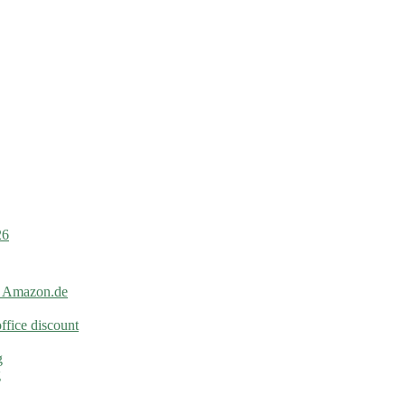
26
i Amazon.de
ffice discount
g
g