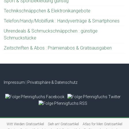
Sport & Sportbekleidung günstig
Technikschnäppchen & Elektronikangebote
Telefon/Handy/Mobilfunk : Handyverträge & Smartphones
Uhrendeals & Schmuckschnäppchen : günstige
Schmuckstücke
Zeitschriften & Abos : Prämienabos & Gratisausgaben
Impressum
|
Privatsphäre & Datenschutz
Witt Weiden Gratisartikel
Sieh an! Gratisartikel
Atlas for Men Gratisartikel