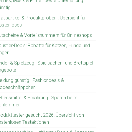
ames, Musik & Filme : beste Unterhaltung
ünstig
atisartikel & Produktproben : Übersicht für
ostenloses
utscheine & Vorteilsnummern für Onlineshops
austier-Deals: Rabatte für Katzen, Hunde und
ager
nder & Spielzeug : Spielsachen- und Brettspiel-
ngebote
leidung günstig : Fashiondeals &
odeschnäppchen
ebensmittel & Ernährung : Sparen beim
chlemmen
rodukttester gesucht 2026: Übersicht von
ostenlosen Testaktionen