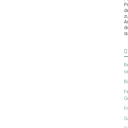
Pr
d
z
A
d
qu
B
se
Bü
F
Gu
Fr
G