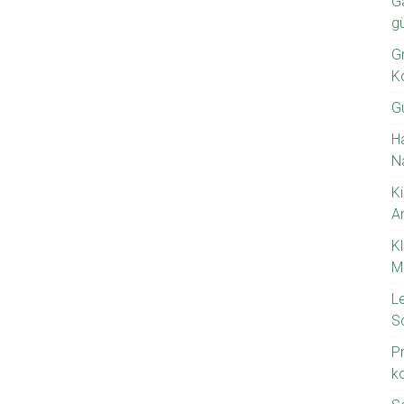
G
g
Gr
K
G
H
N
Ki
A
K
M
L
S
P
k