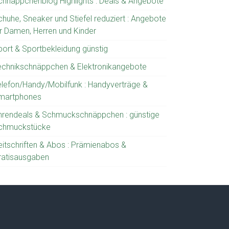
chnäppchenblog Highlights : Deals & Angebote
chuhe, Sneaker und Stiefel reduziert : Angebote
ür Damen, Herren und Kinder
port & Sportbekleidung günstig
echnikschnäppchen & Elektronikangebote
elefon/Handy/Mobilfunk : Handyverträge &
martphones
hrendeals & Schmuckschnäppchen : günstige
chmuckstücke
eitschriften & Abos : Prämienabos &
ratisausgaben