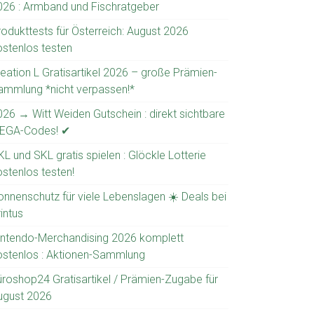
026 : Armband und Fischratgeber
rodukttests für Österreich: August 2026
ostenlos testen
reation L Gratisartikel 2026 – große Prämien-
ammlung *nicht verpassen!*
026 → Witt Weiden Gutschein : direkt sichtbare
EGA-Codes! ✔
L und SKL gratis spielen : Glöckle Lotterie
ostenlos testen!
onnenschutz für viele Lebenslagen ☀️ Deals bei
intus
intendo-Merchandising 2026 komplett
ostenlos : Aktionen-Sammlung
üroshop24 Gratisartikel / Prämien-Zugabe für
ugust 2026