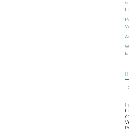
sc
b
P
V
A
W
k
I
be
er
V
P