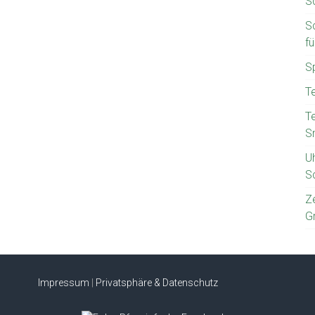
S
S
f
S
T
T
S
U
S
Z
G
Impressum
|
Privatsphäre & Datenschutz