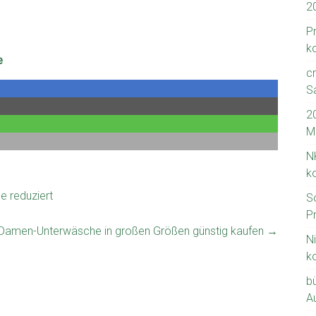
2
P
k
e
c
S
2
M
NK
k
 reduziert
S
Pr
Damen-Unterwäsche in großen Größen günstig kaufen
→
N
k
b
A