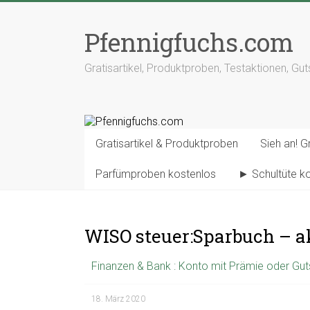
Pfennigfuchs.com
Gratisartikel, Produktproben, Testaktionen, Gu
Gratisartikel & Produktproben
Sieh an! Gr
Parfümproben kostenlos
► Schultüte k
WISO steuer:Sparbuch – ak
Finanzen & Bank : Konto mit Prämie oder Guts
18. März 2020