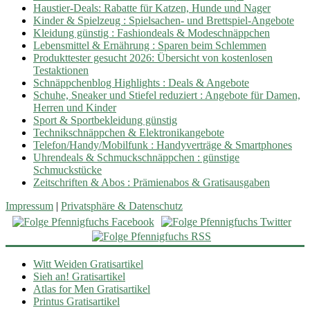
Haustier-Deals: Rabatte für Katzen, Hunde und Nager
Kinder & Spielzeug : Spielsachen- und Brettspiel-Angebote
Kleidung günstig : Fashiondeals & Modeschnäppchen
Lebensmittel & Ernährung : Sparen beim Schlemmen
Produkttester gesucht 2026: Übersicht von kostenlosen
Testaktionen
Schnäppchenblog Highlights : Deals & Angebote
Schuhe, Sneaker und Stiefel reduziert : Angebote für Damen,
Herren und Kinder
Sport & Sportbekleidung günstig
Technikschnäppchen & Elektronikangebote
Telefon/Handy/Mobilfunk : Handyverträge & Smartphones
Uhrendeals & Schmuckschnäppchen : günstige
Schmuckstücke
Zeitschriften & Abos : Prämienabos & Gratisausgaben
Impressum
|
Privatsphäre & Datenschutz
Witt Weiden Gratisartikel
Sieh an! Gratisartikel
Atlas for Men Gratisartikel
Printus Gratisartikel