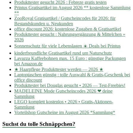
Produkttester gesucht 2026 : Febreze gratis testen
Printus Gratisartikel im August 2026 ** kostenlose Sammlung
**
ZooRoyal Gratisartikel / Gutscheincodes für 2026: für
Bestandskunden u. Neukunden
office discount 2026: kostenlose Zugaben & Gratisartikel
Produkttester gesucht : Nahrungsergänzung & Mittelchen »
2026
Sonnenschutz für viele Lebenslagen ☀️ Deals bei Printus
kinderfreundliche Gratisartikel rund um Naturschutz
Lavazza Kaffeebohnen max. 15 Euro : günstige Packungen
bei Amazon.de
★ Haarpflege Produkttester werden — 2026 ★
Laptoptaschen günstig : tolle Auswahl & Gratis-Geschenk bei
office discount
Produkttester bei Douglas gesucht • 2026 — Test-Freebies!
MADELEINE Mode Gutscheincodes 2026 ❤ deine
Sammlung
LEGO komplett kostenlos • 2026 • Gratis-Aktionen-
Sammlung
Vorteilshop Gutscheine im August 2026 *Sammlung*
Suchst du tolle Schnäppchen?