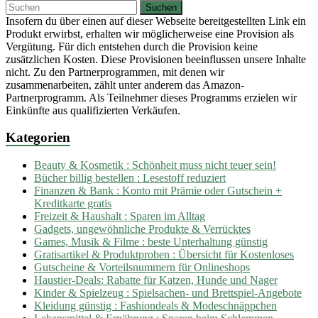
Insofern du über einen auf dieser Webseite bereitgestellten Link ein
Produkt erwirbst, erhalten wir möglicherweise eine Provision als
Vergütung. Für dich entstehen durch die Provision keine
zusätzlichen Kosten. Diese Provisionen beeinflussen unsere Inhalte
nicht. Zu den Partnerprogrammen, mit denen wir
zusammenarbeiten, zählt unter anderem das Amazon-
Partnerprogramm. Als Teilnehmer dieses Programms erzielen wir
Einkünfte aus qualifizierten Verkäufen.
Kategorien
Beauty & Kosmetik : Schönheit muss nicht teuer sein!
Bücher billig bestellen : Lesestoff reduziert
Finanzen & Bank : Konto mit Prämie oder Gutschein +
Kreditkarte gratis
Freizeit & Haushalt : Sparen im Alltag
Gadgets, ungewöhnliche Produkte & Verrücktes
Games, Musik & Filme : beste Unterhaltung günstig
Gratisartikel & Produktproben : Übersicht für Kostenloses
Gutscheine & Vorteilsnummern für Onlineshops
Haustier-Deals: Rabatte für Katzen, Hunde und Nager
Kinder & Spielzeug : Spielsachen- und Brettspiel-Angebote
Kleidung günstig : Fashiondeals & Modeschnäppchen