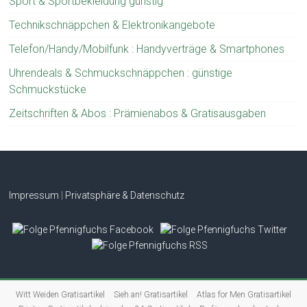
Sport & Sportbekleidung günstig
Technikschnäppchen & Elektronikangebote
Telefon/Handy/Mobilfunk : Handyverträge & Smartphones
Uhrendeals & Schmuckschnäppchen : günstige
Schmuckstücke
Zeitschriften & Abos : Prämienabos & Gratisausgaben
Impressum
|
Privatsphäre & Datenschutz
Witt Weiden Gratisartikel
Sieh an! Gratisartikel
Atlas for Men Gratisartikel